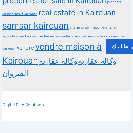
properties for sale in Kairouan
propriété
real estate in Kairouan
immobilière à kairouan
samsar kairouan
terrain
site annonce immobilière
agricole a vendre kairouan
terrain residentiel a vendre kairouan
terrain à vendre
vendre maison à
طلبك
vendre
kairouan
Kairouan
وكالة عقارية
وكالة عقارية
القيروان
Digital Rise Solutions