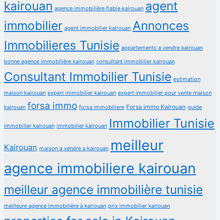
kairouan
agent
agence immobilière fiable kairouan
immobilier
Annonces
agent immobilier kairouan
Immobilieres Tunisie
appartements a vendre kairouan
bonne agence immobilière kairouan
consultant immobilier kairouan
Consultant Immobilier Tunisie
estimation
maison kairouan
expert immobilier kairouan
expert immobilier pour vente maison
forsa immo
Forsa immo Kairouan
kairouan
forsa immobiliere
guide
Immobilier Tunisie
immobilier kairouan
immobilier kairouan
meilleur
Kairouan
maison a vendre a kairouan
agence immobiliere kairouan
meilleur agence immobilière tunisie
meilleure agence immobilière à kairouan
prix immobilier kairouan