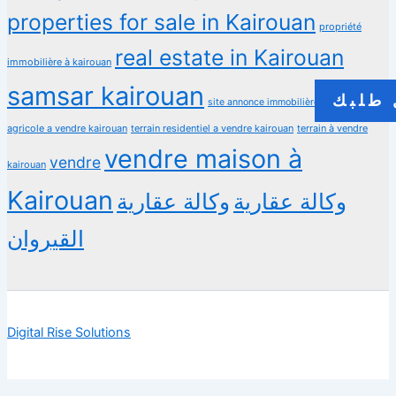
properties for sale in Kairouan
propriété
real estate in Kairouan
immobilière à kairouan
samsar kairouan
طلبك
terrain
site annonce immobilière
agricole a vendre kairouan
terrain residentiel a vendre kairouan
terrain à vendre
vendre maison à
vendre
kairouan
Kairouan
وكالة عقارية
وكالة عقارية
القيروان
Digital Rise Solutions