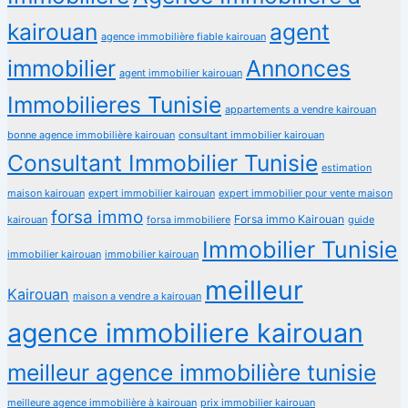
kairouan
agent
agence immobilière fiable kairouan
immobilier
Annonces
agent immobilier kairouan
Immobilieres Tunisie
appartements a vendre kairouan
bonne agence immobilière kairouan
consultant immobilier kairouan
Consultant Immobilier Tunisie
estimation
maison kairouan
expert immobilier kairouan
expert immobilier pour vente maison
forsa immo
Forsa immo Kairouan
kairouan
forsa immobiliere
guide
Immobilier Tunisie
immobilier kairouan
immobilier kairouan
meilleur
Kairouan
maison a vendre a kairouan
agence immobiliere kairouan
meilleur agence immobilière tunisie
meilleure agence immobilière à kairouan
prix immobilier kairouan