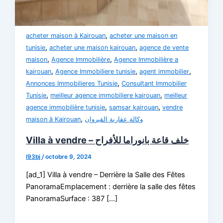
,
acheter maison à Kairouan
acheter une maison en
,
,
tunisie
acheter une maison kairouan
agence de vente
,
,
maison
Agence Immobilière
Agence Immobilière a
,
,
,
kairouan
Agence Immobiliere tunisie
agent immobilier
,
Annonces Immobilieres Tunisie
Consultant Immobilier
,
,
Tunisie
meilleur agence immobiliere kairouan
meilleur
,
,
agence immobilière tunisie
samsar kairouan
vendre
,
maison à Kairouan
وكالة عقارية القيروان
Villa à vendre – خلف قاعة بانوراما للأفراح
l93bj
/
octobre 9, 2024
[ad_1] Villa à vendre – Derrière la Salle des Fêtes
PanoramaEmplacement : derrière la salle des fêtes
PanoramaSurface : 387 […]