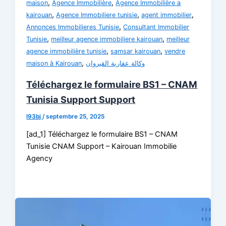
,
,
maison
Agence Immobilière
Agence Immobilière a
,
,
,
kairouan
Agence Immobiliere tunisie
agent immobilier
,
Annonces Immobilieres Tunisie
Consultant Immobilier
,
,
Tunisie
meilleur agence immobiliere kairouan
meilleur
,
,
agence immobilière tunisie
samsar kairouan
vendre
,
maison à Kairouan
وكالة عقارية القيروان
Téléchargez le formulaire BS1 – CNAM
Tunisia Support Support
l93bj
/
septembre 25, 2025
[ad_1] Téléchargez le formulaire BS1 – CNAM
Tunisie CNAM Support – Kairouan Immobilie
Agency