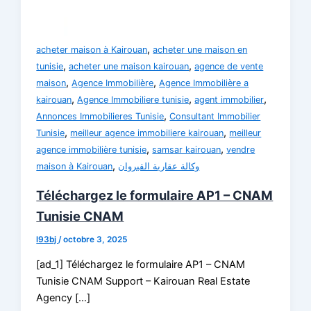
,
acheter maison à Kairouan
acheter une maison en
,
,
tunisie
acheter une maison kairouan
agence de vente
,
,
maison
Agence Immobilière
Agence Immobilière a
,
,
,
kairouan
Agence Immobiliere tunisie
agent immobilier
,
Annonces Immobilieres Tunisie
Consultant Immobilier
,
,
Tunisie
meilleur agence immobiliere kairouan
meilleur
,
,
agence immobilière tunisie
samsar kairouan
vendre
,
maison à Kairouan
وكالة عقارية القيروان
Téléchargez le formulaire AP1 – CNAM
Tunisie CNAM
l93bj
/
octobre 3, 2025
[ad_1] Téléchargez le formulaire AP1 – CNAM
Tunisie CNAM Support – Kairouan Real Estate
Agency […]