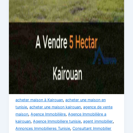
,
acheter maison à Kairouan
acheter une maison en
,
,
tunisie
acheter une maison kairouan
agence de vente
,
,
maison
Agence Immobilière
Agence Immobilière a
,
,
,
kairouan
Agence Immobiliere tunisie
agent immobilier
,
Annonces Immobilieres Tunisie
Consultant Immobilier