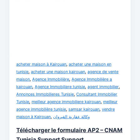
,
acheter maison à Kairouan
acheter une maison en
,
,
tunisie
acheter une maison kairouan
agence de vente
,
,
maison
Agence Immobilière
Agence Immobilière a
,
,
,
kairouan
Agence Immobiliere tunisie
agent immobilier
,
Annonces Immobilieres Tunisie
Consultant Immobilier
,
,
Tunisie
meilleur agence immobiliere kairouan
meilleur
,
,
agence immobilière tunisie
samsar kairouan
vendre
,
maison à Kairouan
وكالة عقارية القيروان
Télécharger le formulaire AP2 – CNAM
Tunisia Support Support