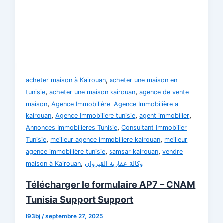
,
acheter maison à Kairouan
acheter une maison en
,
,
tunisie
acheter une maison kairouan
agence de vente
,
,
maison
Agence Immobilière
Agence Immobilière a
,
,
,
kairouan
Agence Immobiliere tunisie
agent immobilier
,
Annonces Immobilieres Tunisie
Consultant Immobilier
,
,
Tunisie
meilleur agence immobiliere kairouan
meilleur
,
,
agence immobilière tunisie
samsar kairouan
vendre
,
maison à Kairouan
وكالة عقارية القيروان
Télécharger le formulaire AP7 – CNAM
Tunisia Support Support
l93bj
/
septembre 27, 2025