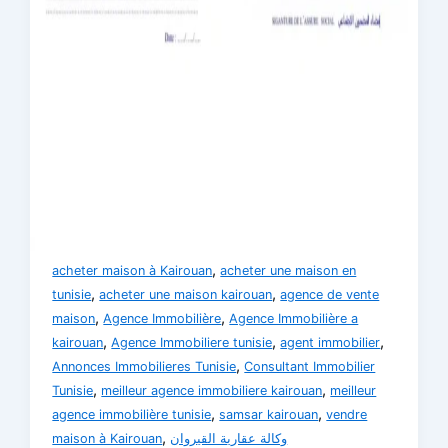
,
acheter maison à Kairouan
acheter une maison en
,
,
tunisie
acheter une maison kairouan
agence de vente
,
,
maison
Agence Immobilière
Agence Immobilière a
,
,
,
kairouan
Agence Immobiliere tunisie
agent immobilier
,
Annonces Immobilieres Tunisie
Consultant Immobilier
,
,
Tunisie
meilleur agence immobiliere kairouan
meilleur
,
,
agence immobilière tunisie
samsar kairouan
vendre
,
maison à Kairouan
وكالة عقارية القيروان