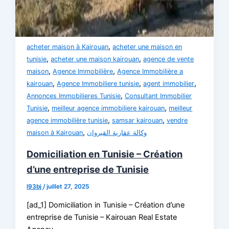
,
acheter maison à Kairouan
acheter une maison en
,
,
tunisie
acheter une maison kairouan
agence de vente
,
,
maison
Agence Immobilière
Agence Immobilière a
,
,
,
kairouan
Agence Immobiliere tunisie
agent immobilier
,
Annonces Immobilieres Tunisie
Consultant Immobilier
,
,
Tunisie
meilleur agence immobiliere kairouan
meilleur
,
,
agence immobilière tunisie
samsar kairouan
vendre
,
maison à Kairouan
وكالة عقارية القيروان
Domiciliation en Tunisie – Création
d’une entreprise de Tunisie
l93bj
/
juillet 27, 2025
[ad_1] Domiciliation in Tunisie – Création d’une
entreprise de Tunisie – Kairouan Real Estate