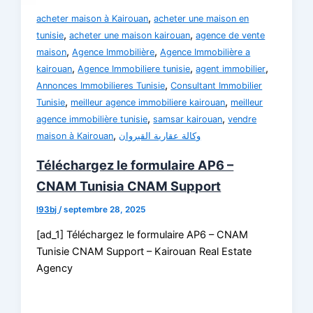
,
acheter maison à Kairouan
acheter une maison en
,
,
tunisie
acheter une maison kairouan
agence de vente
,
,
maison
Agence Immobilière
Agence Immobilière a
,
,
,
kairouan
Agence Immobiliere tunisie
agent immobilier
,
Annonces Immobilieres Tunisie
Consultant Immobilier
,
,
Tunisie
meilleur agence immobiliere kairouan
meilleur
,
,
agence immobilière tunisie
samsar kairouan
vendre
,
maison à Kairouan
وكالة عقارية القيروان
Téléchargez le formulaire AP6 –
CNAM Tunisia CNAM Support
l93bj
/
septembre 28, 2025
[ad_1] Téléchargez le formulaire AP6 – CNAM
Tunisie CNAM Support – Kairouan Real Estate
Agency