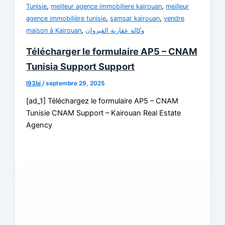
,
,
Tunisie
meilleur agence immobiliere kairouan
meilleur
,
,
agence immobilière tunisie
samsar kairouan
vendre
,
maison à Kairouan
وكالة عقارية القيروان
Télécharger le formulaire AP5 – CNAM
Tunisia Support Support
l93bj
/
septembre 29, 2025
[ad_1] Téléchargez le formulaire AP5 – CNAM
Tunisie CNAM Support – Kairouan Real Estate
Agency