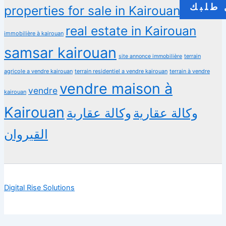
طلبك
properties for sale in Kairouan
propriété
real estate in Kairouan
immobilière à kairouan
samsar kairouan
terrain
site annonce immobilière
agricole a vendre kairouan
terrain residentiel a vendre kairouan
terrain à vendre
vendre maison à
vendre
kairouan
Kairouan
وكالة عقارية
وكالة عقارية
القيروان
Digital Rise Solutions