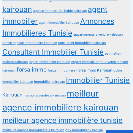
kairouan
agent
agence immobilière fiable kairouan
immobilier
Annonces
agent immobilier kairouan
Immobilieres Tunisie
appartements a vendre kairouan
bonne agence immobilière kairouan
consultant immobilier kairouan
Consultant Immobilier Tunisie
estimation
maison kairouan
expert immobilier kairouan
expert immobilier pour vente maison
forsa immo
Forsa immo Kairouan
kairouan
forsa immobiliere
guide
Immobilier Tunisie
immobilier kairouan
immobilier kairouan
meilleur
Kairouan
maison a vendre a kairouan
agence immobiliere kairouan
meilleur agence immobilière tunisie
meilleure agence immobilière à kairouan
prix immobilier kairouan