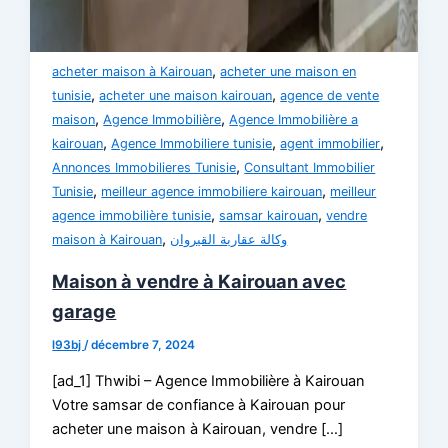
,
acheter maison à Kairouan
acheter une maison en
,
,
tunisie
acheter une maison kairouan
agence de vente
,
,
maison
Agence Immobilière
Agence Immobilière a
,
,
,
kairouan
Agence Immobiliere tunisie
agent immobilier
,
Annonces Immobilieres Tunisie
Consultant Immobilier
,
,
Tunisie
meilleur agence immobiliere kairouan
meilleur
,
,
agence immobilière tunisie
samsar kairouan
vendre
,
maison à Kairouan
وكالة عقارية القيروان
Maison à vendre à Kairouan avec
garage
l93bj
/
décembre 7, 2024
[ad_1] Thwibi – Agence Immobilière à Kairouan
Votre samsar de confiance à Kairouan pour
acheter une maison à Kairouan, vendre […]