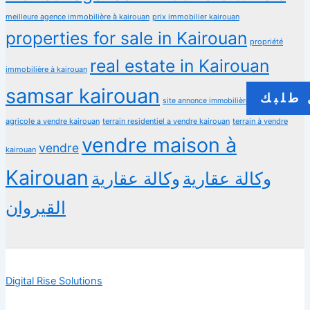
meilleure agence immobilière à kairouan
prix immobilier kairouan
properties for sale in Kairouan
propriété
real estate in Kairouan
immobilière à kairouan
samsar kairouan
طلبك
terrain
site annonce immobilière
agricole a vendre kairouan
terrain residentiel a vendre kairouan
terrain à vendre
vendre maison à
vendre
kairouan
Kairouan
وكالة عقارية
وكالة عقارية
القيروان
Digital Rise Solutions