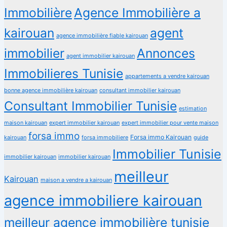
Immobilière
Agence Immobilière a
kairouan
agent
agence immobilière fiable kairouan
immobilier
Annonces
agent immobilier kairouan
Immobilieres Tunisie
appartements a vendre kairouan
bonne agence immobilière kairouan
consultant immobilier kairouan
Consultant Immobilier Tunisie
estimation
maison kairouan
expert immobilier kairouan
expert immobilier pour vente maison
forsa immo
Forsa immo Kairouan
kairouan
forsa immobiliere
guide
Immobilier Tunisie
immobilier kairouan
immobilier kairouan
meilleur
Kairouan
maison a vendre a kairouan
agence immobiliere kairouan
meilleur agence immobilière tunisie