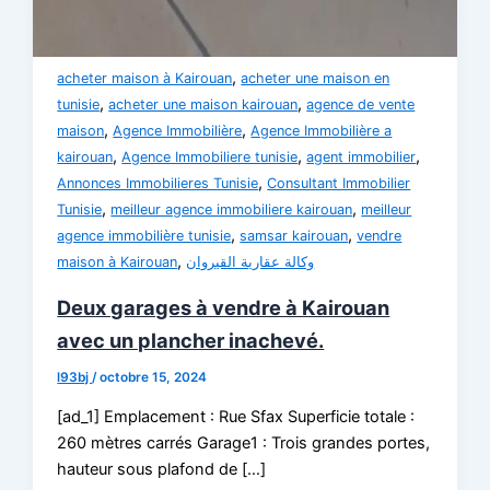
,
acheter maison à Kairouan
acheter une maison en
,
,
tunisie
acheter une maison kairouan
agence de vente
,
,
maison
Agence Immobilière
Agence Immobilière a
,
,
,
kairouan
Agence Immobiliere tunisie
agent immobilier
,
Annonces Immobilieres Tunisie
Consultant Immobilier
,
,
Tunisie
meilleur agence immobiliere kairouan
meilleur
,
,
agence immobilière tunisie
samsar kairouan
vendre
,
maison à Kairouan
وكالة عقارية القيروان
Deux garages à vendre à Kairouan
avec un plancher inachevé.
l93bj
/
octobre 15, 2024
[ad_1] Emplacement : Rue Sfax Superficie totale :
260 mètres carrés Garage1 : Trois grandes portes,
hauteur sous plafond de […]