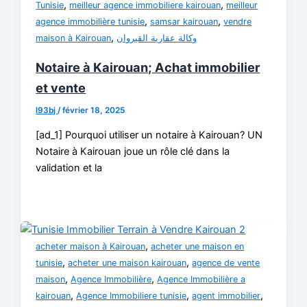
,
,
Tunisie
meilleur agence immobiliere kairouan
meilleur
,
,
agence immobilière tunisie
samsar kairouan
vendre
,
maison à Kairouan
وكالة عقارية القيروان
Notaire à Kairouan; Achat immobilier
et vente
l93bj
/
février 18, 2025
[ad_1] Pourquoi utiliser un notaire à Kairouan? UN
Notaire à Kairouan joue un rôle clé dans la
validation et la
,
acheter maison à Kairouan
acheter une maison en
,
,
tunisie
acheter une maison kairouan
agence de vente
,
,
maison
Agence Immobilière
Agence Immobilière a
,
,
,
kairouan
Agence Immobiliere tunisie
agent immobilier