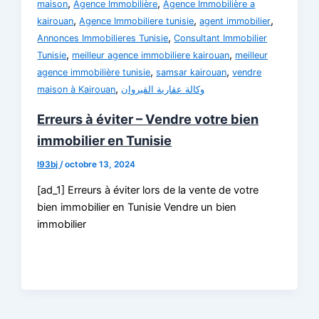
,
,
maison
Agence Immobilière
Agence Immobilière a
,
,
,
kairouan
Agence Immobiliere tunisie
agent immobilier
,
Annonces Immobilieres Tunisie
Consultant Immobilier
,
,
Tunisie
meilleur agence immobiliere kairouan
meilleur
,
,
agence immobilière tunisie
samsar kairouan
vendre
,
maison à Kairouan
وكالة عقارية القيروان
Erreurs à éviter – Vendre votre bien
immobilier en Tunisie
l93bj
/
octobre 13, 2024
[ad_1] Erreurs à éviter lors de la vente de votre
bien immobilier en Tunisie Vendre un bien
immobilier