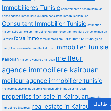
Immobilieres Tunisie
appartements a vendre kairouan
bonne agence immobilière kairouan
consultant immobilier kairouan
Consultant Immobilier Tunisie
estimation
maison kairouan
expert immobilier kairouan
expert immobilier pour vente maison
forsa immo
Forsa immo Kairouan
kairouan
forsa immobiliere
guide
Immobilier Tunisie
immobilier kairouan
immobilier kairouan
meilleur
Kairouan
maison a vendre a kairouan
agence immobiliere kairouan
meilleur agence immobilière tunisie
meilleure agence immobilière à kairouan
prix immobilier kairouan
properties for sale in Kairouan
propriété
طلبك
real estate in Kairouan
immobilière à kairouan