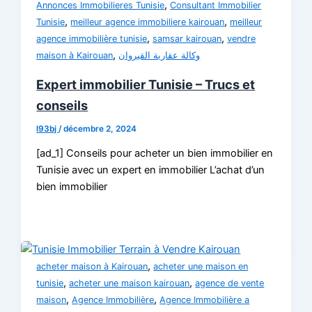
,
Annonces Immobilieres Tunisie
Consultant Immobilier
,
,
Tunisie
meilleur agence immobiliere kairouan
meilleur
,
,
agence immobilière tunisie
samsar kairouan
vendre
,
maison à Kairouan
وكالة عقارية القيروان
Expert immobilier Tunisie – Trucs et
conseils
l93bj
/
décembre 2, 2024
[ad_1] Conseils pour acheter un bien immobilier en
Tunisie avec un expert en immobilier L’achat d’un
bien immobilier
,
acheter maison à Kairouan
acheter une maison en
,
,
tunisie
acheter une maison kairouan
agence de vente
,
,
maison
Agence Immobilière
Agence Immobilière a