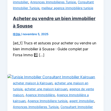
,
,
immobilier
Annonces Immobilieres Tunisie
Consultant
,
Immobilier Tunisie
meilleur agence immobilière tunisie
Acheter ou vendre un bien immobilier
à Sousse
l93bj
/
novembre 5, 2025
[ad_1] Trucs et astuces pour acheter ou vendre un
bien immobilier à Sousse : Guide complet par
Forsa Immo 1️⃣ […]
,
acheter maison à Kairouan
acheter une maison en
,
,
tunisie
acheter une maison kairouan
agence de vente
,
,
maison
Agence Immobilière
Agence Immobilière a
,
,
,
kairouan
Agence Immobiliere tunisie
agent immobilier
,
Annonces Immobilieres Tunisie
Consultant Immobilier