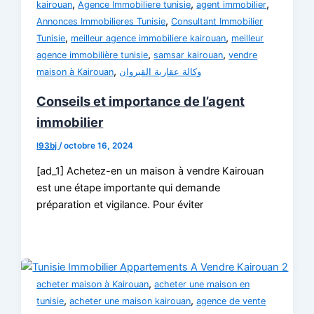
,
,
,
kairouan
Agence Immobiliere tunisie
agent immobilier
,
Annonces Immobilieres Tunisie
Consultant Immobilier
,
,
Tunisie
meilleur agence immobiliere kairouan
meilleur
,
,
agence immobilière tunisie
samsar kairouan
vendre
,
maison à Kairouan
وكالة عقارية القيروان
Conseils et importance de l’agent
immobilier
l93bj
/
octobre 16, 2024
[ad_1] Achetez-en un maison à vendre Kairouan
est une étape importante qui demande
préparation et vigilance. Pour éviter
,
acheter maison à Kairouan
acheter une maison en
,
,
tunisie
acheter une maison kairouan
agence de vente