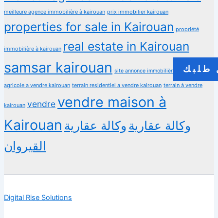
meilleure agence immobilière à kairouan
prix immobilier kairouan
properties for sale in Kairouan
propriété
real estate in Kairouan
immobilière à kairouan
samsar kairouan
طلبك
terrain
site annonce immobilière
agricole a vendre kairouan
terrain residentiel a vendre kairouan
terrain à vendre
vendre maison à
vendre
kairouan
Kairouan
وكالة عقارية
وكالة عقارية
القيروان
Digital Rise Solutions