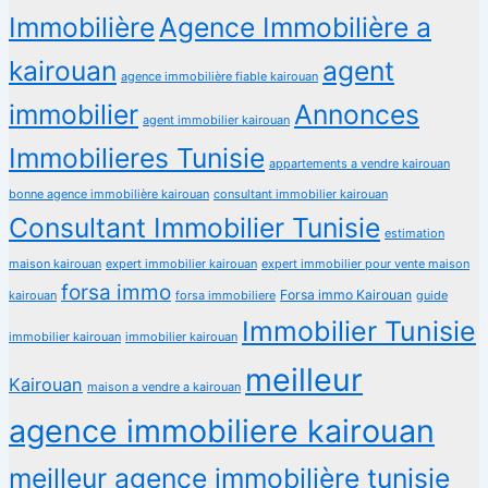
Immobilière
Agence Immobilière a
kairouan
agent
agence immobilière fiable kairouan
immobilier
Annonces
agent immobilier kairouan
Immobilieres Tunisie
appartements a vendre kairouan
bonne agence immobilière kairouan
consultant immobilier kairouan
Consultant Immobilier Tunisie
estimation
maison kairouan
expert immobilier kairouan
expert immobilier pour vente maison
forsa immo
Forsa immo Kairouan
kairouan
forsa immobiliere
guide
Immobilier Tunisie
immobilier kairouan
immobilier kairouan
meilleur
Kairouan
maison a vendre a kairouan
agence immobiliere kairouan
meilleur agence immobilière tunisie