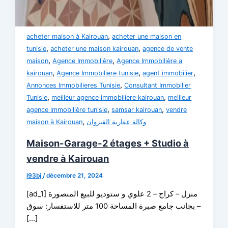
,
acheter maison à Kairouan
acheter une maison en
,
,
tunisie
acheter une maison kairouan
agence de vente
,
,
maison
Agence Immobilière
Agence Immobilière a
,
,
,
kairouan
Agence Immobiliere tunisie
agent immobilier
,
Annonces Immobilieres Tunisie
Consultant Immobilier
,
,
Tunisie
meilleur agence immobiliere kairouan
meilleur
,
,
agence immobilière tunisie
samsar kairouan
vendre
,
maison à Kairouan
وكالة عقارية القيروان
Maison-Garage-2 étages + Studio à
vendre à Kairouan
l93bj
/
décembre 21, 2024
[ad_1] منزل – كراج – 2 علوي و ستوديو للبيع المنصورة
– بجانب جامع صبرة المساحة 100 متر للاستفسار: سوق
[…]