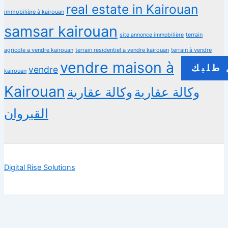
real estate in Kairouan
immobilière à kairouan
samsar kairouan
terrain
site annonce immobilière
agricole a vendre kairouan
terrain residentiel a vendre kairouan
terrain à vendre
vendre maison à
طلبك
vendre
kairouan
Kairouan
وكالة عقارية
وكالة عقارية
القيروان
Digital Rise Solutions