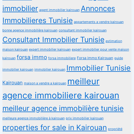
immobilier
Annonces
agent immobilier kairouan
Immobilieres Tunisie
appartements a vendre kairouan
bonne agence immobilière kairouan
consultant immobilier kairouan
Consultant Immobilier Tunisie
estimation
maison kairouan
expert immobilier kairouan
expert immobilier pour vente maison
forsa immo
Forsa immo Kairouan
kairouan
forsa immobiliere
guide
Immobilier Tunisie
immobilier kairouan
immobilier kairouan
meilleur
Kairouan
maison a vendre a kairouan
agence immobiliere kairouan
meilleur agence immobilière tunisie
meilleure agence immobilière à kairouan
prix immobilier kairouan
properties for sale in Kairouan
propriété