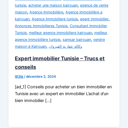
,
,
tunisie
acheter une maison kairouan
agence de vente
,
,
maison
Agence Immobilière
Agence Immobilière a
,
,
,
kairouan
Agence Immobiliere tunisie
agent immobilier
,
Annonces Immobilieres Tunisie
Consultant Immobilier
,
,
Tunisie
meilleur agence immobiliere kairouan
meilleur
,
,
agence immobilière tunisie
samsar kairouan
vendre
,
maison à Kairouan
وكالة عقارية القيروان
Expert immobilier Tunisie – Trucs et
conseils
l93bj
/
décembre 2, 2024
[ad_1] Conseils pour acheter un bien immobilier en
Tunisie avec un expert en immobilier L’achat d’un
bien immobilier […]