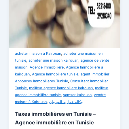
,
acheter maison à Kairouan
acheter une maison en
,
,
tunisie
acheter une maison kairouan
agence de vente
,
,
maison
Agence Immobilière
Agence Immobilière a
,
,
,
kairouan
Agence Immobiliere tunisie
agent immobilier
,
Annonces Immobilieres Tunisie
Consultant Immobilier
,
,
Tunisie
meilleur agence immobiliere kairouan
meilleur
,
,
agence immobilière tunisie
samsar kairouan
vendre
,
maison à Kairouan
وكالة عقارية القيروان
Taxes immobilières en Tunisie –
Agence immobilière en Tunisie