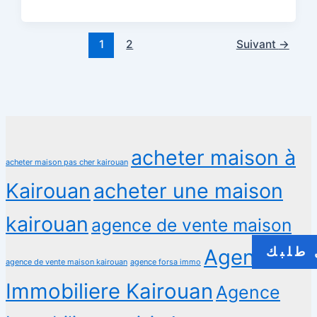
1
2
Suivant
→
acheter maison à
acheter maison pas cher kairouan
Kairouan
acheter une maison
kairouan
agence de vente maison
طلبك
Agence
agence de vente maison kairouan
agence forsa immo
Immobiliere Kairouan
Agence