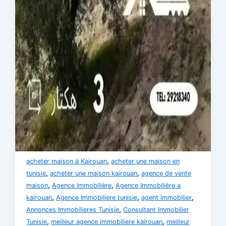
,
acheter maison à Kairouan
acheter une maison en
,
,
tunisie
acheter une maison kairouan
agence de vente
,
,
maison
Agence Immobilière
Agence Immobilière a
,
,
,
kairouan
Agence Immobiliere tunisie
agent immobilier
,
Annonces Immobilieres Tunisie
Consultant Immobilier
,
,
Tunisie
meilleur agence immobiliere kairouan
meilleur