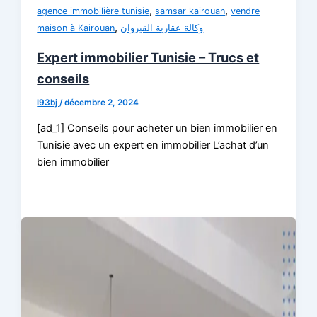
,
,
agence immobilière tunisie
samsar kairouan
vendre
,
maison à Kairouan
وكالة عقارية القيروان
Expert immobilier Tunisie – Trucs et
conseils
l93bj
/
décembre 2, 2024
[ad_1] Conseils pour acheter un bien immobilier en
Tunisie avec un expert en immobilier L’achat d’un
bien immobilier