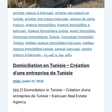
,
acheter maison à Kairouan
acheter une maison en
,
,
tunisie
acheter une maison kairouan
agence de vente
,
,
maison
Agence Immobilière
Agence Immobilière a
,
,
,
kairouan
Agence Immobiliere tunisie
agent immobilier
,
Annonces Immobilieres Tunisie
Consultant Immobilier
,
,
Tunisie
meilleur agence immobiliere kairouan
meilleur
,
,
agence immobilière tunisie
samsar kairouan
vendre
,
maison à Kairouan
وكالة عقارية القيروان
Domiciliation en Tunisie – Création
d’une entreprise de Tunisie
l93bj
/
juillet 27, 2025
[ad_1] Domiciliation in Tunisie – Création d’une
entreprise de Tunisie – Kairouan Real Estate
Agency