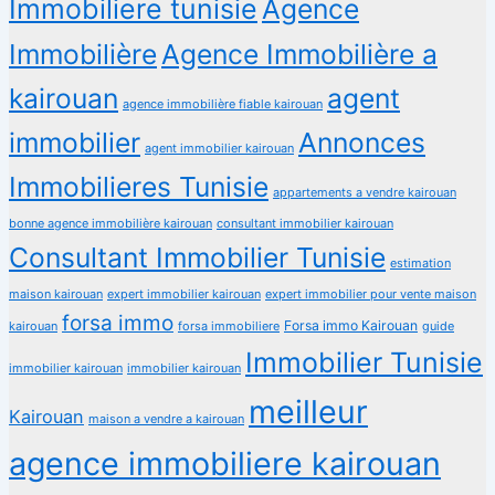
Immobiliere tunisie
Agence
Immobilière
Agence Immobilière a
kairouan
agent
agence immobilière fiable kairouan
immobilier
Annonces
agent immobilier kairouan
Immobilieres Tunisie
appartements a vendre kairouan
bonne agence immobilière kairouan
consultant immobilier kairouan
Consultant Immobilier Tunisie
estimation
maison kairouan
expert immobilier kairouan
expert immobilier pour vente maison
forsa immo
Forsa immo Kairouan
kairouan
forsa immobiliere
guide
Immobilier Tunisie
immobilier kairouan
immobilier kairouan
meilleur
Kairouan
maison a vendre a kairouan
agence immobiliere kairouan