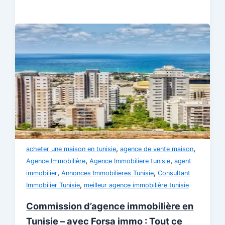
,
,
acheter une maison en tunisie
agence de vente maison
,
,
Agence Immobilière
Agence Immobiliere tunisie
agent
,
,
immobilier
Annonces Immobilieres Tunisie
Consultant
,
Immobilier Tunisie
meilleur agence immobilière tunisie
Commission d’agence immobilière en
Tunisie – avec Forsa immo : Tout ce