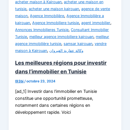
,
acheter maison à Kairouan
acheter une maison en
,
,
tunisie
acheter une maison kairouan
agence de vente
,
,
maison
Agence Immobilière
Agence Immobilière a
,
,
,
kairouan
Agence Immobiliere tunisie
agent immobilier
,
Annonces Immobilieres Tunisie
Consultant Immobilier
,
,
Tunisie
meilleur agence immobiliere kairouan
meilleur
,
,
agence immobilière tunisie
samsar kairouan
vendre
,
maison à Kairouan
وكالة عقارية القيروان
Les meilleures régions pour investir
dans l’immobilier en Tunisie
l93bj
/
octobre 23, 2024
[ad_1] Investir dans l’immobilier en Tunisie
constitue une opportunité prometteuse,
notamment dans certaines régions en
développement rapide. Voici