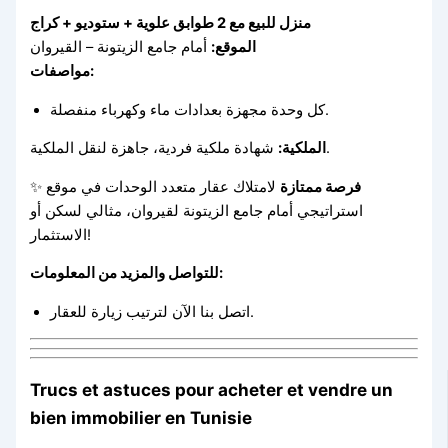
منزل للبيع مع 2 طوابق علوية + ستوديو + كراج
الموقع:
أمام جامع الزيتونة – القيروان
مواصفات:
كل وحدة مجهزة بعدادات ماء وكهرباء منفصلة.
شهادة ملكية فردية، جاهزة لنقل الملكية.
الملكية:
✨
لامتلاك عقار متعدد الوحدات في موقع
فرصة ممتازة
استراتيجي أمام جامع الزيتونة لقيروان، مثالي لسكن أو
الاستثمار!
للتواصل والمزيد من المعلومات:
اتصل بنا الآن لترتيب زيارة للعقار.
Trucs et astuces pour acheter et vendre un
bien immobilier en Tunisie