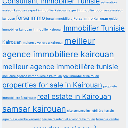
Consultant Immobilier Tunisie
estimation
maison kairouan
expert immobilier kairouan
expert immobilier pour vente maison
forsa immo
Forsa immo Kairouan
kairouan
forsa immobiliere
guide
Immobilier Tunisie
immobilier kairouan
immobilier kairouan
meilleur
Kairouan
maison a vendre a kairouan
agence immobiliere kairouan
meilleur agence immobilière tunisie
meilleure agence immobilière à kairouan
prix immobilier kairouan
properties for sale in Kairouan
propriété
real estate in Kairouan
immobilière à kairouan
samsar kairouan
terrain
site annonce immobilière
agricole a vendre kairouan
terrain residentiel a vendre kairouan
terrain à vendre