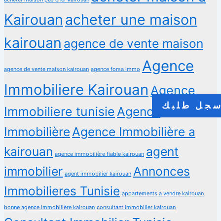
Kairouan
acheter une maison
kairouan
agence de vente maison
Agence
agence de vente maison kairouan
agence forsa immo
Immobiliere Kairouan
Agence
جل طلبك
Immobiliere tunisie
Agence
Immobilière
Agence Immobilière a
kairouan
agent
agence immobilière fiable kairouan
immobilier
Annonces
agent immobilier kairouan
Immobilieres Tunisie
appartements a vendre kairouan
bonne agence immobilière kairouan
consultant immobilier kairouan