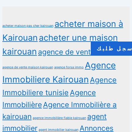
acheter maison à
acheter maison pas cher kairouan
Kairouan
acheter une maison
جل طلبك
kairouan
agence de vente maison
Agence
agence de vente maison kairouan
agence forsa immo
Immobiliere Kairouan
Agence
Immobiliere tunisie
Agence
Immobilière
Agence Immobilière a
kairouan
agent
agence immobilière fiable kairouan
immobilier
Annonces
agent immobilier kairouan