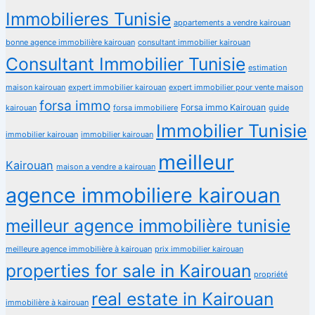
Immobilieres Tunisie
appartements a vendre kairouan
bonne agence immobilière kairouan
consultant immobilier kairouan
Consultant Immobilier Tunisie
estimation
maison kairouan
expert immobilier kairouan
expert immobilier pour vente maison
forsa immo
Forsa immo Kairouan
kairouan
forsa immobiliere
guide
Immobilier Tunisie
immobilier kairouan
immobilier kairouan
meilleur
Kairouan
maison a vendre a kairouan
agence immobiliere kairouan
meilleur agence immobilière tunisie
meilleure agence immobilière à kairouan
prix immobilier kairouan
properties for sale in Kairouan
propriété
real estate in Kairouan
immobilière à kairouan