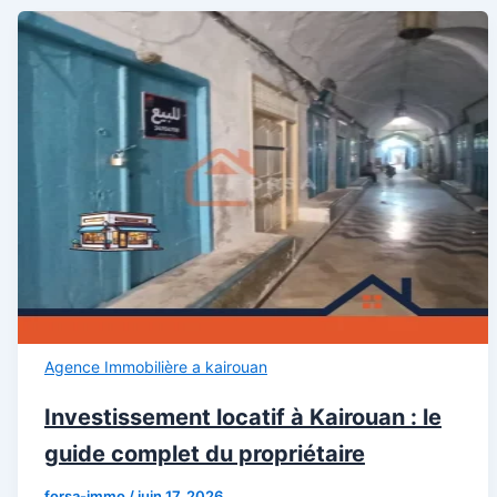
Agence Immobilière a kairouan
Investissement locatif à Kairouan : le
guide complet du propriétaire
forsa-immo
/
juin 17, 2026