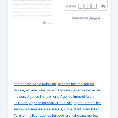
,
acheter maison à Kairouan
acheter une maison en
,
,
tunisie
acheter une maison kairouan
agence de vente
,
,
maison
Agence Immobilière
Agence Immobilière a
,
,
,
kairouan
Agence Immobiliere tunisie
agent immobilier
,
Annonces Immobilieres Tunisie
Consultant Immobilier
,
,
Tunisie
meilleur agence immobiliere kairouan
meilleur