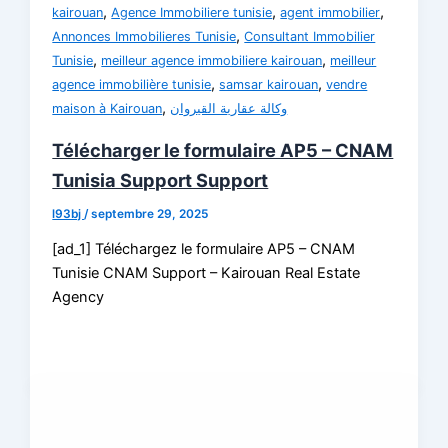
,
,
,
kairouan
Agence Immobiliere tunisie
agent immobilier
,
Annonces Immobilieres Tunisie
Consultant Immobilier
,
,
Tunisie
meilleur agence immobiliere kairouan
meilleur
,
,
agence immobilière tunisie
samsar kairouan
vendre
,
maison à Kairouan
وكالة عقارية القيروان
Télécharger le formulaire AP5 – CNAM
Tunisia Support Support
l93bj
/
septembre 29, 2025
[ad_1] Téléchargez le formulaire AP5 – CNAM
Tunisie CNAM Support – Kairouan Real Estate
Agency