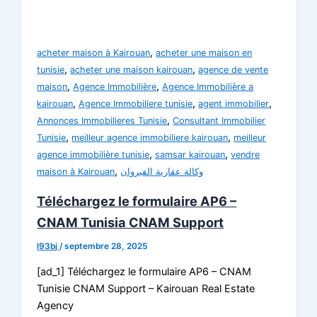
,
acheter maison à Kairouan
acheter une maison en
,
,
tunisie
acheter une maison kairouan
agence de vente
,
,
maison
Agence Immobilière
Agence Immobilière a
,
,
,
kairouan
Agence Immobiliere tunisie
agent immobilier
,
Annonces Immobilieres Tunisie
Consultant Immobilier
,
,
Tunisie
meilleur agence immobiliere kairouan
meilleur
,
,
agence immobilière tunisie
samsar kairouan
vendre
,
maison à Kairouan
وكالة عقارية القيروان
Téléchargez le formulaire AP6 –
CNAM Tunisia CNAM Support
l93bj
/
septembre 28, 2025
[ad_1] Téléchargez le formulaire AP6 – CNAM
Tunisie CNAM Support – Kairouan Real Estate
Agency