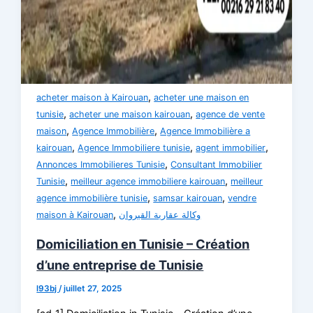
,
acheter maison à Kairouan
acheter une maison en
,
,
tunisie
acheter une maison kairouan
agence de vente
,
,
maison
Agence Immobilière
Agence Immobilière a
,
,
,
kairouan
Agence Immobiliere tunisie
agent immobilier
,
Annonces Immobilieres Tunisie
Consultant Immobilier
,
,
Tunisie
meilleur agence immobiliere kairouan
meilleur
,
,
agence immobilière tunisie
samsar kairouan
vendre
,
maison à Kairouan
وكالة عقارية القيروان
Domiciliation en Tunisie – Création
d’une entreprise de Tunisie
l93bj
/
juillet 27, 2025