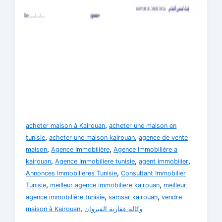
,
acheter maison à Kairouan
acheter une maison en
,
,
tunisie
acheter une maison kairouan
agence de vente
,
,
maison
Agence Immobilière
Agence Immobilière a
,
,
,
kairouan
Agence Immobiliere tunisie
agent immobilier
,
Annonces Immobilieres Tunisie
Consultant Immobilier
,
,
Tunisie
meilleur agence immobiliere kairouan
meilleur
,
,
agence immobilière tunisie
samsar kairouan
vendre
,
maison à Kairouan
وكالة عقارية القيروان