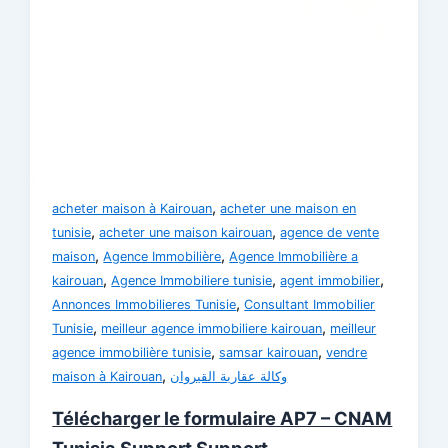
,
acheter maison à Kairouan
acheter une maison en
,
,
tunisie
acheter une maison kairouan
agence de vente
,
,
maison
Agence Immobilière
Agence Immobilière a
,
,
,
kairouan
Agence Immobiliere tunisie
agent immobilier
,
Annonces Immobilieres Tunisie
Consultant Immobilier
,
,
Tunisie
meilleur agence immobiliere kairouan
meilleur
,
,
agence immobilière tunisie
samsar kairouan
vendre
,
maison à Kairouan
وكالة عقارية القيروان
Télécharger le formulaire AP7 – CNAM