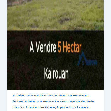
,
acheter maison à Kairouan
acheter une maison en
,
,
tunisie
acheter une maison kairouan
agence de vente
,
,
maison
Agence Immobilière
Agence Immobilière a