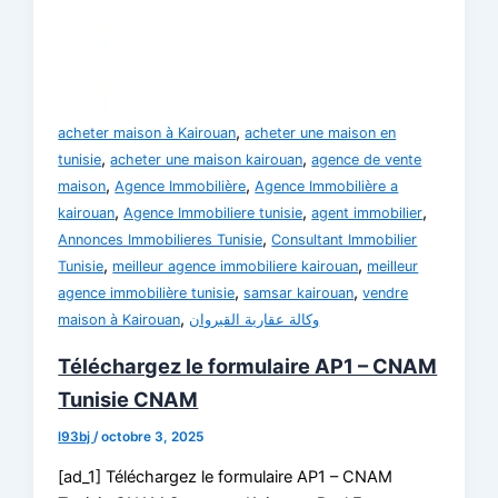
,
acheter maison à Kairouan
acheter une maison en
,
,
tunisie
acheter une maison kairouan
agence de vente
,
,
maison
Agence Immobilière
Agence Immobilière a
,
,
,
kairouan
Agence Immobiliere tunisie
agent immobilier
,
Annonces Immobilieres Tunisie
Consultant Immobilier
,
,
Tunisie
meilleur agence immobiliere kairouan
meilleur
,
,
agence immobilière tunisie
samsar kairouan
vendre
,
maison à Kairouan
وكالة عقارية القيروان
Téléchargez le formulaire AP1 – CNAM
Tunisie CNAM
l93bj
/
octobre 3, 2025
[ad_1] Téléchargez le formulaire AP1 – CNAM