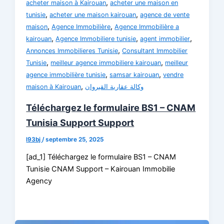
,
acheter maison à Kairouan
acheter une maison en
,
,
tunisie
acheter une maison kairouan
agence de vente
,
,
maison
Agence Immobilière
Agence Immobilière a
,
,
,
kairouan
Agence Immobiliere tunisie
agent immobilier
,
Annonces Immobilieres Tunisie
Consultant Immobilier
,
,
Tunisie
meilleur agence immobiliere kairouan
meilleur
,
,
agence immobilière tunisie
samsar kairouan
vendre
,
maison à Kairouan
وكالة عقارية القيروان
Téléchargez le formulaire BS1 – CNAM
Tunisia Support Support
l93bj
/
septembre 25, 2025
[ad_1] Téléchargez le formulaire BS1 – CNAM
Tunisie CNAM Support – Kairouan Immobilie
Agency