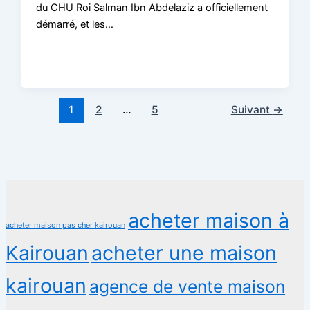
du CHU Roi Salman Ibn Abdelaziz a officiellement
démarré, et les…
1
2
…
5
Suivant
→
acheter maison à
acheter maison pas cher kairouan
Kairouan
acheter une maison
kairouan
agence de vente maison