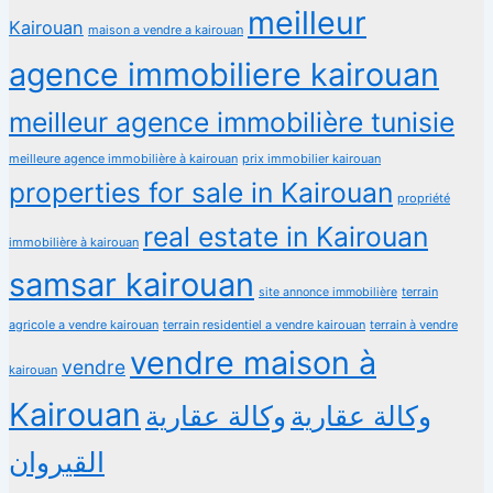
meilleur
Kairouan
maison a vendre a kairouan
agence immobiliere kairouan
meilleur agence immobilière tunisie
meilleure agence immobilière à kairouan
prix immobilier kairouan
properties for sale in Kairouan
propriété
real estate in Kairouan
immobilière à kairouan
samsar kairouan
terrain
site annonce immobilière
agricole a vendre kairouan
terrain residentiel a vendre kairouan
terrain à vendre
vendre maison à
vendre
kairouan
Kairouan
وكالة عقارية
وكالة عقارية
القيروان