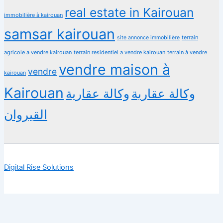
real estate in Kairouan
immobilière à kairouan
samsar kairouan
terrain
site annonce immobilière
agricole a vendre kairouan
terrain residentiel a vendre kairouan
terrain à vendre
vendre maison à
vendre
kairouan
Kairouan
وكالة عقارية
وكالة عقارية
القيروان
Digital Rise Solutions