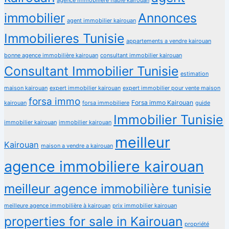
immobilier
Annonces
agent immobilier kairouan
Immobilieres Tunisie
appartements a vendre kairouan
bonne agence immobilière kairouan
consultant immobilier kairouan
Consultant Immobilier Tunisie
estimation
maison kairouan
expert immobilier kairouan
expert immobilier pour vente maison
forsa immo
Forsa immo Kairouan
kairouan
forsa immobiliere
guide
Immobilier Tunisie
immobilier kairouan
immobilier kairouan
meilleur
Kairouan
maison a vendre a kairouan
agence immobiliere kairouan
meilleur agence immobilière tunisie
meilleure agence immobilière à kairouan
prix immobilier kairouan
properties for sale in Kairouan
propriété