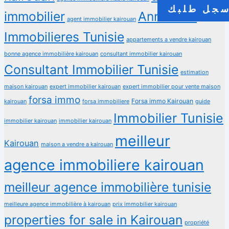
جل طلبك
immobilier
Annonces
agent immobilier kairouan
Immobilieres Tunisie
appartements a vendre kairouan
bonne agence immobilière kairouan
consultant immobilier kairouan
Consultant Immobilier Tunisie
estimation
maison kairouan
expert immobilier kairouan
expert immobilier pour vente maison
forsa immo
Forsa immo Kairouan
kairouan
forsa immobiliere
guide
Immobilier Tunisie
immobilier kairouan
immobilier kairouan
meilleur
Kairouan
maison a vendre a kairouan
agence immobiliere kairouan
meilleur agence immobilière tunisie
meilleure agence immobilière à kairouan
prix immobilier kairouan
properties for sale in Kairouan
propriété