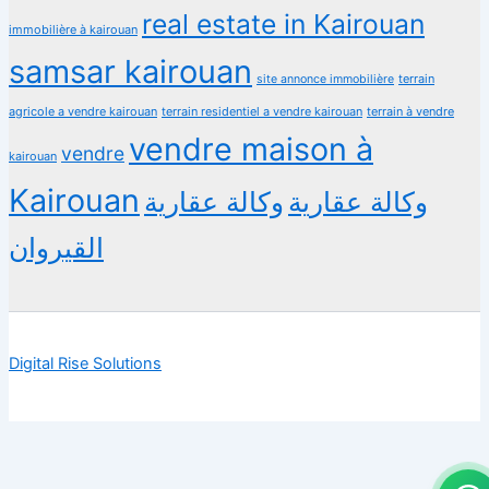
real estate in Kairouan
immobilière à kairouan
samsar kairouan
terrain
site annonce immobilière
agricole a vendre kairouan
terrain residentiel a vendre kairouan
terrain à vendre
vendre maison à
vendre
kairouan
Kairouan
وكالة عقارية
وكالة عقارية
القيروان
Digital Rise Solutions