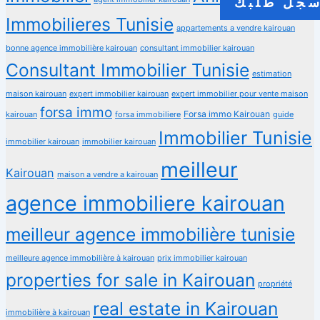
جل طلبك
Immobilieres Tunisie
appartements a vendre kairouan
bonne agence immobilière kairouan
consultant immobilier kairouan
Consultant Immobilier Tunisie
estimation
maison kairouan
expert immobilier kairouan
expert immobilier pour vente maison
forsa immo
Forsa immo Kairouan
kairouan
forsa immobiliere
guide
Immobilier Tunisie
immobilier kairouan
immobilier kairouan
meilleur
Kairouan
maison a vendre a kairouan
agence immobiliere kairouan
meilleur agence immobilière tunisie
meilleure agence immobilière à kairouan
prix immobilier kairouan
properties for sale in Kairouan
propriété
real estate in Kairouan
immobilière à kairouan