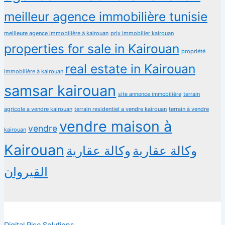
meilleur agence immobilière tunisie
meilleure agence immobilière à kairouan
prix immobilier kairouan
properties for sale in Kairouan
propriété
real estate in Kairouan
immobilière à kairouan
samsar kairouan
terrain
site annonce immobilière
agricole a vendre kairouan
terrain residentiel a vendre kairouan
terrain à vendre
vendre maison à
vendre
kairouan
Kairouan
وكالة عقارية
وكالة عقارية
القيروان
Digital Rise Solutions