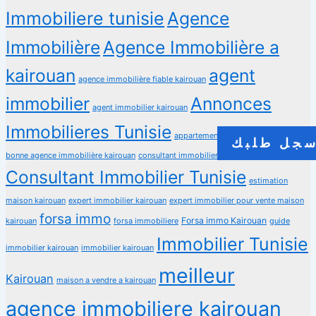
Immobiliere tunisie
Agence
Immobilière
Agence Immobilière a
kairouan
agent
agence immobilière fiable kairouan
immobilier
Annonces
agent immobilier kairouan
Immobilieres Tunisie
appartements a vendre kairouan
جل طلبك
bonne agence immobilière kairouan
consultant immobilier kairouan
Consultant Immobilier Tunisie
estimation
maison kairouan
expert immobilier kairouan
expert immobilier pour vente maison
forsa immo
Forsa immo Kairouan
kairouan
forsa immobiliere
guide
Immobilier Tunisie
immobilier kairouan
immobilier kairouan
meilleur
Kairouan
maison a vendre a kairouan
agence immobiliere kairouan