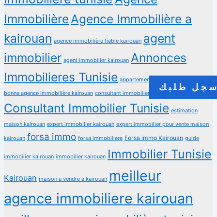
Immobilière
Agence Immobilière a
kairouan
agent
agence immobilière fiable kairouan
immobilier
Annonces
agent immobilier kairouan
Immobilieres Tunisie
appartements a vendre kairouan
جل طلبك
bonne agence immobilière kairouan
consultant immobilier kairouan
Consultant Immobilier Tunisie
estimation
maison kairouan
expert immobilier kairouan
expert immobilier pour vente maison
forsa immo
Forsa immo Kairouan
kairouan
forsa immobiliere
guide
Immobilier Tunisie
immobilier kairouan
immobilier kairouan
meilleur
Kairouan
maison a vendre a kairouan
agence immobiliere kairouan