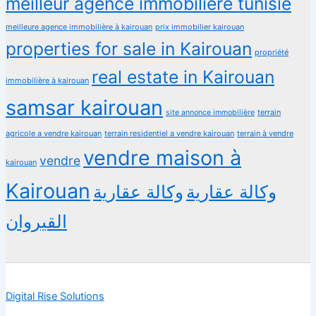
meilleur agence immobilière tunisie
meilleure agence immobilière à kairouan
prix immobilier kairouan
properties for sale in Kairouan
propriété
real estate in Kairouan
immobilière à kairouan
samsar kairouan
terrain
site annonce immobilière
agricole a vendre kairouan
terrain residentiel a vendre kairouan
terrain à vendre
vendre maison à
vendre
kairouan
Kairouan
وكالة عقارية
وكالة عقارية
القيروان
Digital Rise Solutions