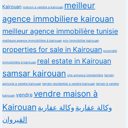
meilleur
Kairouan
maison a vendre a kairouan
agence immobiliere kairouan
meilleur agence immobilière tunisie
meilleure agence immobilière à kairouan
prix immobilier kairouan
properties for sale in Kairouan
propriété
real estate in Kairouan
immobilière à kairouan
samsar kairouan
terrain
site annonce immobilière
agricole a vendre kairouan
terrain residentiel a vendre kairouan
terrain à vendre
vendre maison à
vendre
kairouan
Kairouan
وكالة عقارية
وكالة عقارية
القيروان