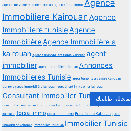
Agence
agence de vente maison kairouan
agence forsa immo
Immobiliere Kairouan
Agence
Immobiliere tunisie
Agence
Immobilière
Agence Immobilière a
kairouan
agent
agence immobilière fiable kairouan
immobilier
Annonces
agent immobilier kairouan
Immobilieres Tunisie
appartements a vendre kairouan
bonne agence immobilière kairouan
consultant immobilier kairouan
Consultant Immobilier Tunisie
estimation
جل طلبك
maison kairouan
expert immobilier kairouan
expert immobilier pour vente maison
forsa immo
Forsa immo Kairouan
kairouan
forsa immobiliere
guide
Immobilier Tunisie
immobilier kairouan
immobilier kairouan