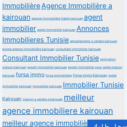
Immobilière
Agence Immobilière a
kairouan
agent
agence immobilière fiable kairouan
immobilier
Annonces
agent immobilier kairouan
Immobilieres Tunisie
appartements a vendre kairouan
bonne agence immobilière kairouan
consultant immobilier kairouan
Consultant Immobilier Tunisie
estimation
maison kairouan
expert immobilier kairouan
expert immobilier pour vente maison
forsa immo
Forsa immo Kairouan
kairouan
forsa immobiliere
guide
Immobilier Tunisie
immobilier kairouan
immobilier kairouan
meilleur
Kairouan
maison a vendre a kairouan
agence immobiliere kairouan
meilleur agence immobilière tunisie
جل طلبك