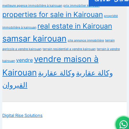
meilleure agence immobilière à kairouan
prix immobilier kairouan
properties for sale in Kairouan
propriété
real estate in Kairouan
immobilière à kairouan
samsar kairouan
terrain
site annonce immobilière
agricole a vendre kairouan
terrain residentiel a vendre kairouan
terrain à vendre
vendre maison à
vendre
kairouan
Kairouan
وكالة عقارية
وكالة عقارية
القيروان
Digital Rise Solutions