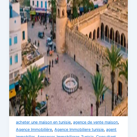
,
,
acheter une maison en tunisie
agence de vente maison
,
,
Agence Immobilière
Agence Immobiliere tunisie
agent
,
,
immobilier
Annonces Immobilieres Tunisie
Consultant