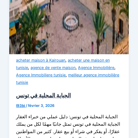
,
acheter maison à Kairouan
acheter une maison en
,
,
,
tunisie
agence de vente maison
Agence Immobilière
,
Agence Immobiliere tunisie
meilleur agence immobilière
tunisie
الجباية المحلية في تونس
l93bj
/
février 3, 2026
الجباية المحلية في تونس: دليل عملي من خبراء العقار
الجباية المحلية في تونس تمثل جانبًا مهمًا لكل من يملك
عقارًا، أو يفكر في شراء أو بيع عقار. كثير من المواطنين