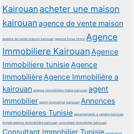
Kairouan
acheter une maison
kairouan
agence de vente maison
Agence
agence de vente maison kairouan
agence forsa immo
Immobiliere Kairouan
Agence
Immobiliere tunisie
Agence
Immobilière
Agence Immobilière a
kairouan
agent
agence immobilière fiable kairouan
immobilier
Annonces
agent immobilier kairouan
Immobilieres Tunisie
appartements a vendre kairouan
bonne agence immobilière kairouan
consultant immobilier kairouan
Consultant Immobilier Tunisie
estimation