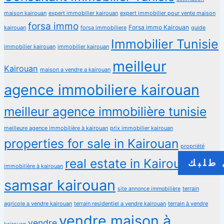
maison kairouan
expert immobilier kairouan
expert immobilier pour vente maison
forsa immo
Forsa immo Kairouan
kairouan
forsa immobiliere
guide
Immobilier Tunisie
immobilier kairouan
immobilier kairouan
meilleur
Kairouan
maison a vendre a kairouan
agence immobiliere kairouan
meilleur agence immobilière tunisie
meilleure agence immobilière à kairouan
prix immobilier kairouan
properties for sale in Kairouan
propriété
real estate in Kairouan
طلبك
immobilière à kairouan
samsar kairouan
terrain
site annonce immobilière
agricole a vendre kairouan
terrain residentiel a vendre kairouan
terrain à vendre
vendre maison à
vendre
kairouan