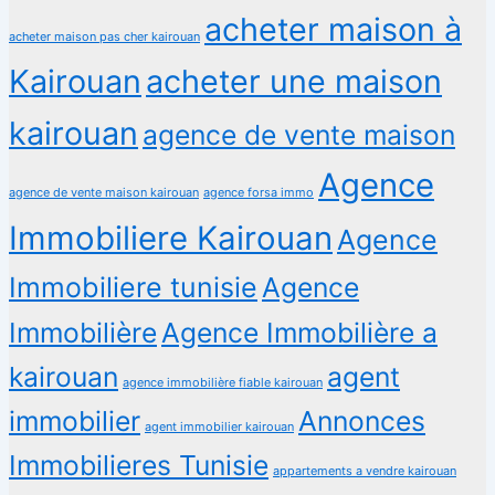
acheter maison à
acheter maison pas cher kairouan
Kairouan
acheter une maison
kairouan
agence de vente maison
Agence
agence de vente maison kairouan
agence forsa immo
Immobiliere Kairouan
Agence
Immobiliere tunisie
Agence
Immobilière
Agence Immobilière a
kairouan
agent
agence immobilière fiable kairouan
immobilier
Annonces
agent immobilier kairouan
Immobilieres Tunisie
appartements a vendre kairouan