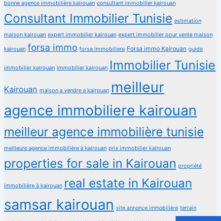
bonne agence immobilière kairouan
consultant immobilier kairouan
Consultant Immobilier Tunisie
estimation
maison kairouan
expert immobilier kairouan
expert immobilier pour vente maison
forsa immo
Forsa immo Kairouan
kairouan
forsa immobiliere
guide
Immobilier Tunisie
immobilier kairouan
immobilier kairouan
meilleur
Kairouan
maison a vendre a kairouan
agence immobiliere kairouan
meilleur agence immobilière tunisie
meilleure agence immobilière à kairouan
prix immobilier kairouan
properties for sale in Kairouan
propriété
real estate in Kairouan
immobilière à kairouan
samsar kairouan
terrain
site annonce immobilière