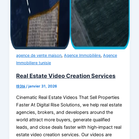
,
,
agence de vente maison
Agence Immobilière
Agence
Immobiliere tunisie
Real Estate Video Creation Services
l93bj
/
janvier 31, 2026
Cinematic Real Estate Videos That Sell Properties
Faster At Digital Rise Solutions, we help real estate
agencies, brokers, and developers around the
world attract more buyers, generate qualified
leads, and close deals faster with high‑impact real
estate video creation services. Our videos are