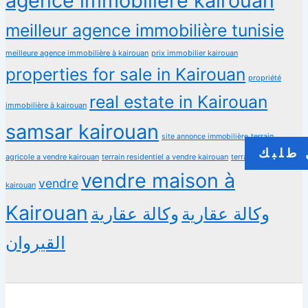
agence immobiliere kairouan
meilleur agence immobilière tunisie
meilleure agence immobilière à kairouan
prix immobilier kairouan
properties for sale in Kairouan
propriété
real estate in Kairouan
immobilière à kairouan
samsar kairouan
terrain
site annonce immobilière
طلبك
agricole a vendre kairouan
terrain residentiel a vendre kairouan
terrain à vendre
vendre maison à
vendre
kairouan
Kairouan
وكالة عقارية
وكالة عقارية
القيروان