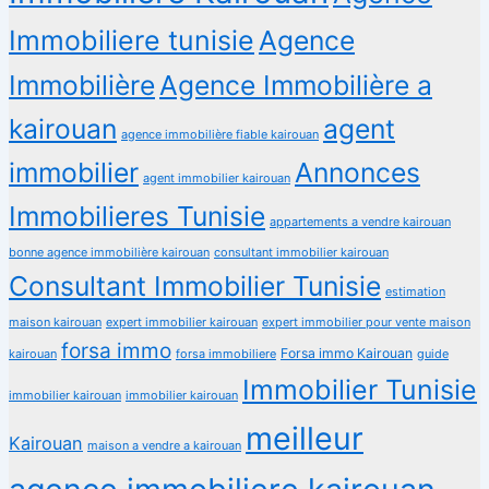
Immobiliere tunisie
Agence
Immobilière
Agence Immobilière a
kairouan
agent
agence immobilière fiable kairouan
immobilier
Annonces
agent immobilier kairouan
Immobilieres Tunisie
appartements a vendre kairouan
bonne agence immobilière kairouan
consultant immobilier kairouan
Consultant Immobilier Tunisie
estimation
maison kairouan
expert immobilier kairouan
expert immobilier pour vente maison
forsa immo
Forsa immo Kairouan
kairouan
forsa immobiliere
guide
Immobilier Tunisie
immobilier kairouan
immobilier kairouan
meilleur
Kairouan
maison a vendre a kairouan