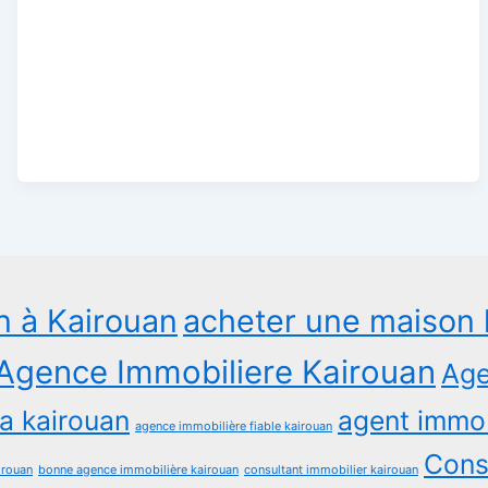
n à Kairouan
acheter une maison 
Agence Immobiliere Kairouan
Age
a kairouan
agent immob
agence immobilière fiable kairouan
Consu
irouan
bonne agence immobilière kairouan
consultant immobilier kairouan