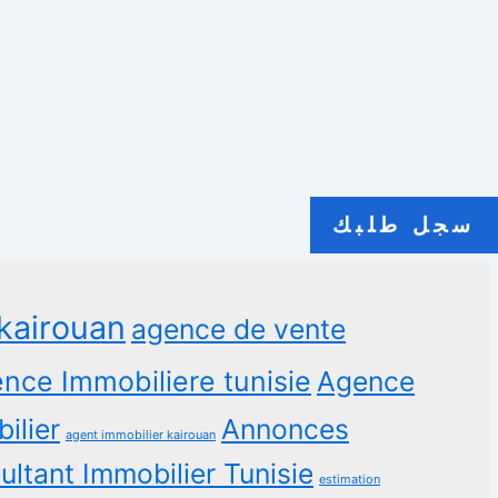
سجل طلبك
kairouan
agence de vente
nce Immobiliere tunisie
Agence
ilier
Annonces
agent immobilier kairouan
ltant Immobilier Tunisie
estimation