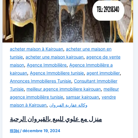
,
acheter maison à Kairouan
acheter une maison en
,
,
tunisie
acheter une maison kairouan
agence de vente
,
,
maison
Agence Immobilière
Agence Immobilière a
,
,
,
kairouan
Agence Immobiliere tunisie
agent immobilier
,
Annonces Immobilieres Tunisie
Consultant Immobilier
,
,
Tunisie
meilleur agence immobiliere kairouan
meilleur
,
,
agence immobilière tunisie
samsar kairouan
vendre
,
maison à Kairouan
وكالة عقارية القيروان
منزل مع علوي للبيع بالقيروان الرحبة
l93bj
/
décembre 19, 2024