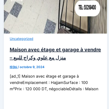
Uncategorized
Maison avec étage et garage à vendre
– منزل مع علوي وكراج للبيع
l93bj
/
octobre 9, 2024
[ad_1] Maison avec étage et garage à
vendreEmplacement : HajjamSurface : 100
m²Prix ​​: 120 000 DT, négociableDétails : Maison