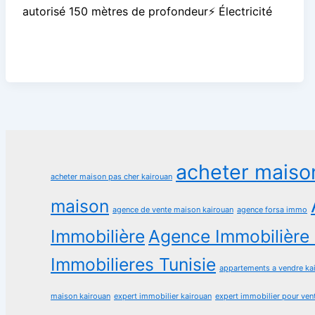
autorisé 150 mètres de profondeur⚡ Électricité
acheter maiso
acheter maison pas cher kairouan
maison
agence de vente maison kairouan
agence forsa immo
Immobilière
Agence Immobilière 
Immobilieres Tunisie
appartements a vendre ka
maison kairouan
expert immobilier kairouan
expert immobilier pour ven