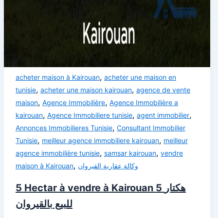
,
acheter maison à Kairouan
acheter une maison en
,
,
tunisie
acheter une maison kairouan
agence de vente
,
,
maison
Agence Immobilière
Agence Immobilière a
,
,
,
kairouan
Agence Immobiliere tunisie
agent immobilier
,
Annonces Immobilieres Tunisie
Consultant Immobilier
,
,
Tunisie
meilleur agence immobiliere kairouan
meilleur
,
,
agence immobilière tunisie
samsar kairouan
vendre
,
maison à Kairouan
وكالة عقارية القيروان
5 Hectar à vendre à Kairouan 5 هكتار
للبيع بالقيروان