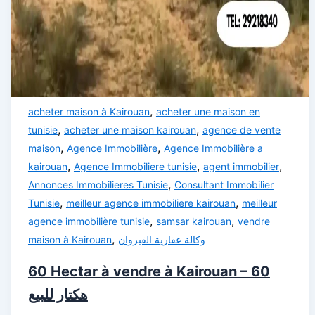
,
acheter maison à Kairouan
acheter une maison en
,
,
tunisie
acheter une maison kairouan
agence de vente
,
,
maison
Agence Immobilière
Agence Immobilière a
,
,
,
kairouan
Agence Immobiliere tunisie
agent immobilier
,
Annonces Immobilieres Tunisie
Consultant Immobilier
,
,
Tunisie
meilleur agence immobiliere kairouan
meilleur
,
,
agence immobilière tunisie
samsar kairouan
vendre
,
maison à Kairouan
وكالة عقارية القيروان
60 Hectar à vendre à Kairouan – 60
هكتار للبيع