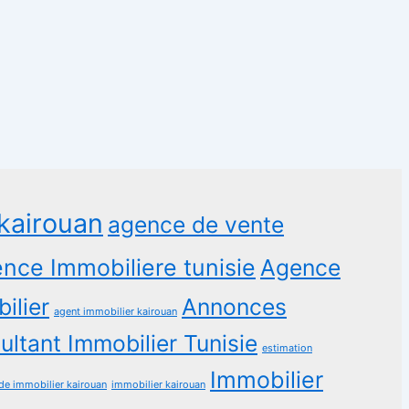
kairouan
agence de vente
nce Immobiliere tunisie
Agence
ilier
Annonces
agent immobilier kairouan
ltant Immobilier Tunisie
estimation
Immobilier
de immobilier kairouan
immobilier kairouan