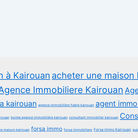
n à Kairouan
acheter une maison 
Agence Immobiliere Kairouan
Age
a kairouan
agent immob
agence immobilière fiable kairouan
Consu
irouan
bonne agence immobilière kairouan
consultant immobilier kairouan
forsa immo
Forsa immo Kairouan
te maison kairouan
forsa immobiliere
gui