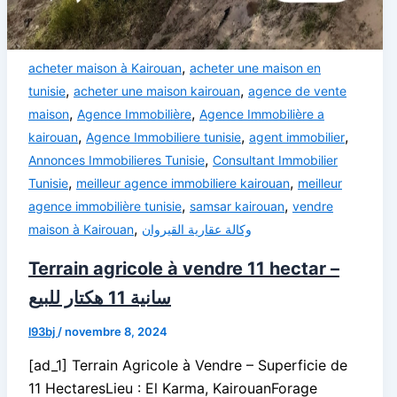
,
acheter maison à Kairouan
acheter une maison en
,
,
tunisie
acheter une maison kairouan
agence de vente
,
,
maison
Agence Immobilière
Agence Immobilière a
,
,
,
kairouan
Agence Immobiliere tunisie
agent immobilier
,
Annonces Immobilieres Tunisie
Consultant Immobilier
,
,
Tunisie
meilleur agence immobiliere kairouan
meilleur
,
,
agence immobilière tunisie
samsar kairouan
vendre
,
maison à Kairouan
وكالة عقارية القيروان
Terrain agricole à vendre 11 hectar –
سانية 11 هكتار للبيع
l93bj
/
novembre 8, 2024
[ad_1] Terrain Agricole à Vendre – Superficie de
11 HectaresLieu : El Karma, KairouanForage