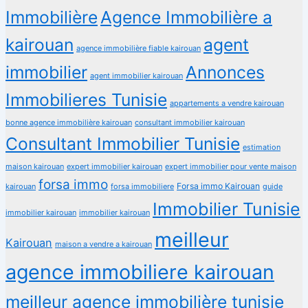
Immobilière
Agence Immobilière a
kairouan
agent
agence immobilière fiable kairouan
immobilier
Annonces
agent immobilier kairouan
Immobilieres Tunisie
appartements a vendre kairouan
bonne agence immobilière kairouan
consultant immobilier kairouan
Consultant Immobilier Tunisie
estimation
maison kairouan
expert immobilier kairouan
expert immobilier pour vente maison
forsa immo
Forsa immo Kairouan
kairouan
forsa immobiliere
guide
Immobilier Tunisie
immobilier kairouan
immobilier kairouan
meilleur
Kairouan
maison a vendre a kairouan
agence immobiliere kairouan
meilleur agence immobilière tunisie