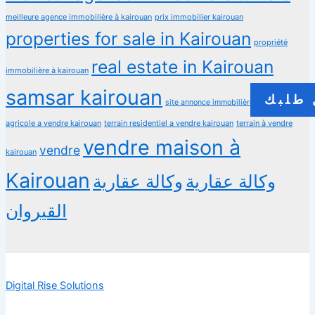
meilleure agence immobilière à kairouan
prix immobilier kairouan
properties for sale in Kairouan
propriété
real estate in Kairouan
immobilière à kairouan
samsar kairouan
طلبك
terrain
site annonce immobilière
agricole a vendre kairouan
terrain residentiel a vendre kairouan
terrain à vendre
vendre maison à
vendre
kairouan
Kairouan
وكالة عقارية
وكالة عقارية
القيروان
Digital Rise Solutions