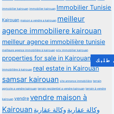
Immobilier Tunisie
immobilier kairouan
immobilier kairouan
meilleur
Kairouan
maison a vendre a kairouan
agence immobiliere kairouan
meilleur agence immobilière tunisie
meilleure agence immobilière à kairouan
prix immobilier kairouan
properties for sale in Kairouan
propriété
طلبك
real estate in Kairouan
immobilière à kairouan
samsar kairouan
terrain
site annonce immobilière
agricole a vendre kairouan
terrain residentiel a vendre kairouan
terrain à vendre
vendre maison à
vendre
kairouan
Kairouan
وكالة عقارية
وكالة عقارية