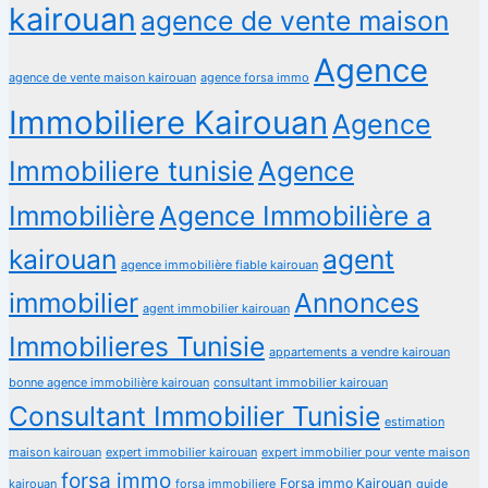
kairouan
agence de vente maison
Agence
agence de vente maison kairouan
agence forsa immo
Immobiliere Kairouan
Agence
Immobiliere tunisie
Agence
Immobilière
Agence Immobilière a
kairouan
agent
agence immobilière fiable kairouan
immobilier
Annonces
agent immobilier kairouan
Immobilieres Tunisie
appartements a vendre kairouan
bonne agence immobilière kairouan
consultant immobilier kairouan
Consultant Immobilier Tunisie
estimation
maison kairouan
expert immobilier kairouan
expert immobilier pour vente maison
forsa immo
Forsa immo Kairouan
kairouan
forsa immobiliere
guide