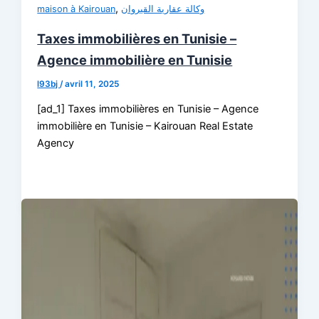
,
maison à Kairouan
وكالة عقارية القيروان
Taxes immobilières en Tunisie –
Agence immobilière en Tunisie
l93bj
/
avril 11, 2025
[ad_1] Taxes immobilières en Tunisie – Agence
immobilière en Tunisie – Kairouan Real Estate
Agency