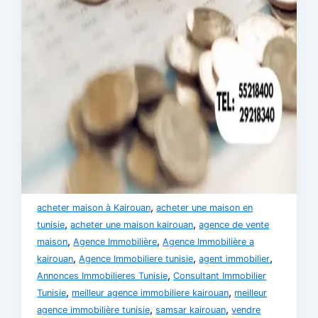
,
acheter maison à Kairouan
acheter une maison en
,
,
tunisie
acheter une maison kairouan
agence de vente
,
,
maison
Agence Immobilière
Agence Immobilière a
,
,
,
kairouan
Agence Immobiliere tunisie
agent immobilier
,
Annonces Immobilieres Tunisie
Consultant Immobilier
,
,
Tunisie
meilleur agence immobiliere kairouan
meilleur
,
,
agence immobilière tunisie
samsar kairouan
vendre