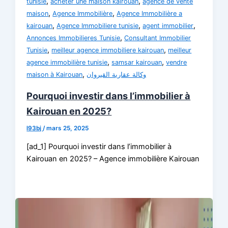
,
,
tunisie
acheter une maison kairouan
agence de vente
,
,
maison
Agence Immobilière
Agence Immobilière a
,
,
,
kairouan
Agence Immobiliere tunisie
agent immobilier
,
Annonces Immobilieres Tunisie
Consultant Immobilier
,
,
Tunisie
meilleur agence immobiliere kairouan
meilleur
,
,
agence immobilière tunisie
samsar kairouan
vendre
,
maison à Kairouan
وكالة عقارية القيروان
Pourquoi investir dans l’immobilier à
Kairouan en 2025?
l93bj
/
mars 25, 2025
[ad_1] Pourquoi investir dans l’immobilier à
Kairouan en 2025? – Agence immobilière Kairouan