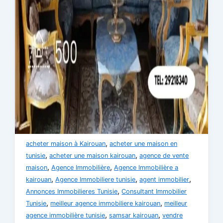
,
acheter maison à Kairouan
acheter une maison en
,
,
tunisie
acheter une maison kairouan
agence de vente
,
,
maison
Agence Immobilière
Agence Immobilière a
,
,
,
kairouan
Agence Immobiliere tunisie
agent immobilier
,
Annonces Immobilieres Tunisie
Consultant Immobilier
,
,
Tunisie
meilleur agence immobiliere kairouan
meilleur
,
,
agence immobilière tunisie
samsar kairouan
vendre