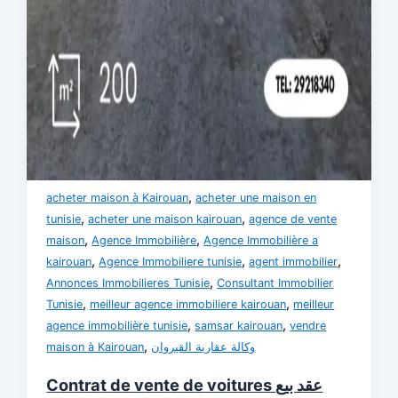
,
acheter maison à Kairouan
acheter une maison en
,
,
tunisie
acheter une maison kairouan
agence de vente
,
,
maison
Agence Immobilière
Agence Immobilière a
,
,
,
kairouan
Agence Immobiliere tunisie
agent immobilier
,
Annonces Immobilieres Tunisie
Consultant Immobilier
,
,
Tunisie
meilleur agence immobiliere kairouan
meilleur
,
,
agence immobilière tunisie
samsar kairouan
vendre
,
maison à Kairouan
وكالة عقارية القيروان
Contrat de vente de voitures عقد بيع