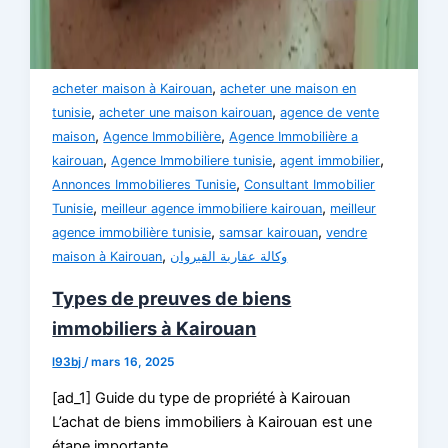
,
acheter maison à Kairouan
acheter une maison en
,
,
tunisie
acheter une maison kairouan
agence de vente
,
,
maison
Agence Immobilière
Agence Immobilière a
,
,
,
kairouan
Agence Immobiliere tunisie
agent immobilier
,
Annonces Immobilieres Tunisie
Consultant Immobilier
,
,
Tunisie
meilleur agence immobiliere kairouan
meilleur
,
,
agence immobilière tunisie
samsar kairouan
vendre
,
maison à Kairouan
وكالة عقارية القيروان
Types de preuves de biens
immobiliers à Kairouan
l93bj
/
mars 16, 2025
[ad_1] Guide du type de propriété à Kairouan
L’achat de biens immobiliers à Kairouan est une
étape importante