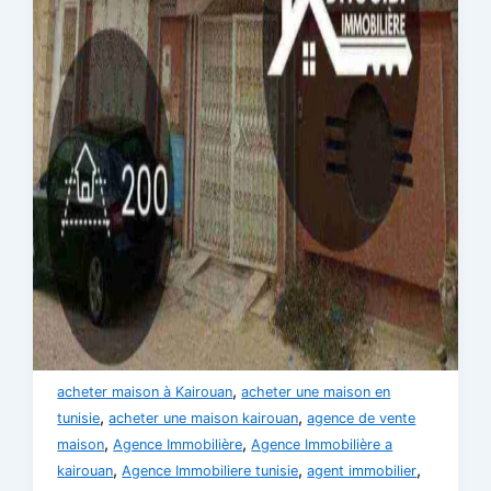
,
acheter maison à Kairouan
acheter une maison en
,
,
tunisie
acheter une maison kairouan
agence de vente
,
,
maison
Agence Immobilière
Agence Immobilière a
,
,
,
kairouan
Agence Immobiliere tunisie
agent immobilier