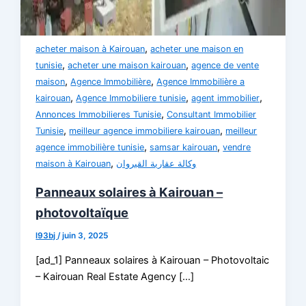
,
acheter maison à Kairouan
acheter une maison en
,
,
tunisie
acheter une maison kairouan
agence de vente
,
,
maison
Agence Immobilière
Agence Immobilière a
,
,
,
kairouan
Agence Immobiliere tunisie
agent immobilier
,
Annonces Immobilieres Tunisie
Consultant Immobilier
,
,
Tunisie
meilleur agence immobiliere kairouan
meilleur
,
,
agence immobilière tunisie
samsar kairouan
vendre
,
maison à Kairouan
وكالة عقارية القيروان
Panneaux solaires à Kairouan –
photovoltaïque
l93bj
/
juin 3, 2025
[ad_1] Panneaux solaires à Kairouan – Photovoltaic
– Kairouan Real Estate Agency […]