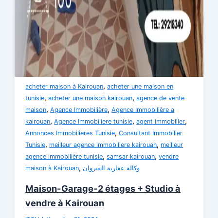
,
acheter maison à Kairouan
acheter une maison en
,
,
tunisie
acheter une maison kairouan
agence de vente
,
,
maison
Agence Immobilière
Agence Immobilière a
,
,
,
kairouan
Agence Immobiliere tunisie
agent immobilier
,
Annonces Immobilieres Tunisie
Consultant Immobilier
,
,
Tunisie
meilleur agence immobiliere kairouan
meilleur
,
,
agence immobilière tunisie
samsar kairouan
vendre
,
maison à Kairouan
وكالة عقارية القيروان
Maison-Garage-2 étages + Studio à
vendre à Kairouan