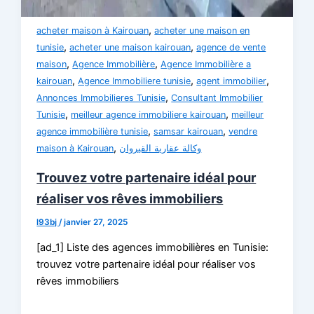
,
acheter maison à Kairouan
acheter une maison en
,
,
tunisie
acheter une maison kairouan
agence de vente
,
,
maison
Agence Immobilière
Agence Immobilière a
,
,
,
kairouan
Agence Immobiliere tunisie
agent immobilier
,
Annonces Immobilieres Tunisie
Consultant Immobilier
,
,
Tunisie
meilleur agence immobiliere kairouan
meilleur
,
,
agence immobilière tunisie
samsar kairouan
vendre
,
maison à Kairouan
وكالة عقارية القيروان
Trouvez votre partenaire idéal pour
réaliser vos rêves immobiliers
l93bj
/
janvier 27, 2025
[ad_1] Liste des agences immobilières en Tunisie:
trouvez votre partenaire idéal pour réaliser vos
rêves immobiliers