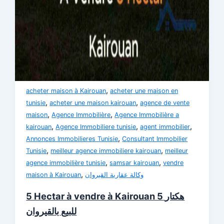
,
acheter maison à Kairouan
acheter une maison en
,
,
tunisie
acheter une maison kairouan
agence de vente
,
,
maison
Agence Immobilière
Agence Immobilière a
,
,
,
kairouan
Agence Immobiliere tunisie
agent immobilier
,
Annonces Immobilieres Tunisie
Consultant Immobilier
,
,
Tunisie
meilleur agence immobiliere kairouan
meilleur
,
,
agence immobilière tunisie
samsar kairouan
vendre
,
maison à Kairouan
وكالة عقارية القيروان
5 Hectar à vendre à Kairouan 5 هكتار
للبيع بالقيروان