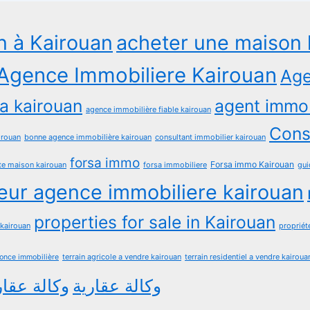
n à Kairouan
acheter une maison 
Agence Immobiliere Kairouan
Age
a kairouan
agent immob
agence immobilière fiable kairouan
Consu
irouan
bonne agence immobilière kairouan
consultant immobilier kairouan
forsa immo
Forsa immo Kairouan
te maison kairouan
forsa immobiliere
gui
leur agence immobiliere kairouan
properties for sale in Kairouan
 kairouan
propriét
terrain agricole a vendre kairouan
terrain residentiel a vendre kairoua
nonce immobilière
وكالة عقارية
وكالة عقار