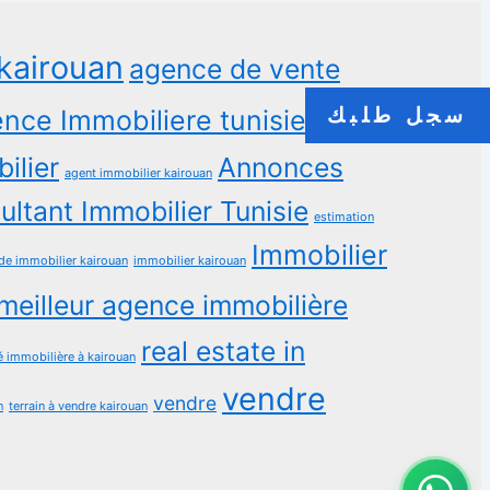
kairouan
agence de vente
سجل طلبك
nce Immobiliere tunisie
Agence
ilier
Annonces
agent immobilier kairouan
ltant Immobilier Tunisie
estimation
Immobilier
de immobilier kairouan
immobilier kairouan
meilleur agence immobilière
real estate in
é immobilière à kairouan
vendre
vendre
n
terrain à vendre kairouan