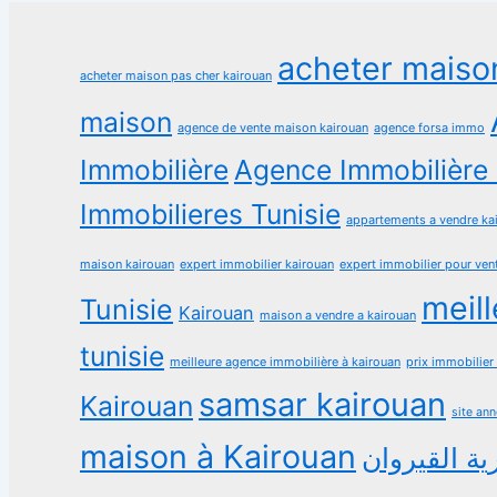
acheter maiso
acheter maison pas cher kairouan
maison
agence de vente maison kairouan
agence forsa immo
Immobilière
Agence Immobilière 
Immobilieres Tunisie
appartements a vendre ka
maison kairouan
expert immobilier kairouan
expert immobilier pour ven
meil
Tunisie
Kairouan
maison a vendre a kairouan
tunisie
meilleure agence immobilière à kairouan
prix immobilier
samsar kairouan
Kairouan
site an
maison à Kairouan
ية القيروان