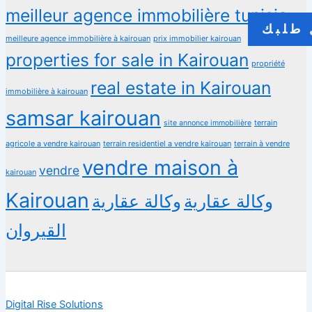
meilleur agence immobilière tunisie
طلبك
meilleure agence immobilière à kairouan
prix immobilier kairouan
properties for sale in Kairouan
propriété
real estate in Kairouan
immobilière à kairouan
samsar kairouan
terrain
site annonce immobilière
agricole a vendre kairouan
terrain residentiel a vendre kairouan
terrain à vendre
vendre maison à
vendre
kairouan
Kairouan
وكالة عقارية
وكالة عقارية
القيروان
Digital Rise Solutions