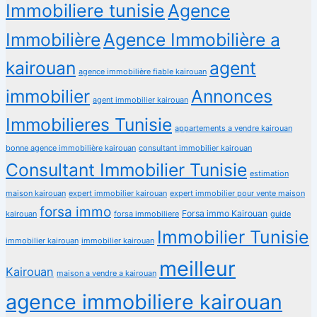
Immobiliere tunisie
Agence
Immobilière
Agence Immobilière a
kairouan
agent
agence immobilière fiable kairouan
immobilier
Annonces
agent immobilier kairouan
Immobilieres Tunisie
appartements a vendre kairouan
bonne agence immobilière kairouan
consultant immobilier kairouan
Consultant Immobilier Tunisie
estimation
maison kairouan
expert immobilier kairouan
expert immobilier pour vente maison
forsa immo
Forsa immo Kairouan
kairouan
forsa immobiliere
guide
Immobilier Tunisie
immobilier kairouan
immobilier kairouan
meilleur
Kairouan
maison a vendre a kairouan
agence immobiliere kairouan