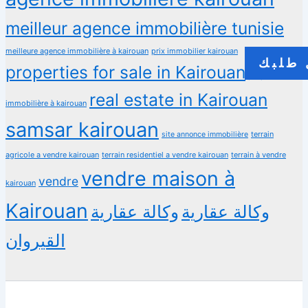
meilleur agence immobilière tunisie
meilleure agence immobilière à kairouan
prix immobilier kairouan
طلبك
properties for sale in Kairouan
propriété
real estate in Kairouan
immobilière à kairouan
samsar kairouan
terrain
site annonce immobilière
agricole a vendre kairouan
terrain residentiel a vendre kairouan
terrain à vendre
vendre maison à
vendre
kairouan
Kairouan
وكالة عقارية
وكالة عقارية
القيروان