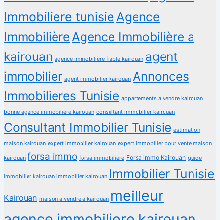
Immobiliere tunisie
Agence
Immobilière
Agence Immobilière a
kairouan
agent
agence immobilière fiable kairouan
immobilier
Annonces
agent immobilier kairouan
Immobilieres Tunisie
appartements a vendre kairouan
bonne agence immobilière kairouan
consultant immobilier kairouan
Consultant Immobilier Tunisie
estimation
maison kairouan
expert immobilier kairouan
expert immobilier pour vente maison
forsa immo
Forsa immo Kairouan
kairouan
forsa immobiliere
guide
Immobilier Tunisie
immobilier kairouan
immobilier kairouan
meilleur
Kairouan
maison a vendre a kairouan
agence immobiliere kairouan