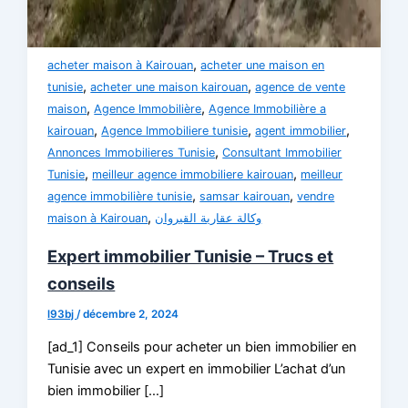
,
acheter maison à Kairouan
acheter une maison en
,
,
tunisie
acheter une maison kairouan
agence de vente
,
,
maison
Agence Immobilière
Agence Immobilière a
,
,
,
kairouan
Agence Immobiliere tunisie
agent immobilier
,
Annonces Immobilieres Tunisie
Consultant Immobilier
,
,
Tunisie
meilleur agence immobiliere kairouan
meilleur
,
,
agence immobilière tunisie
samsar kairouan
vendre
,
maison à Kairouan
وكالة عقارية القيروان
Expert immobilier Tunisie – Trucs et
conseils
l93bj
/
décembre 2, 2024
[ad_1] Conseils pour acheter un bien immobilier en
Tunisie avec un expert en immobilier L’achat d’un
bien immobilier […]