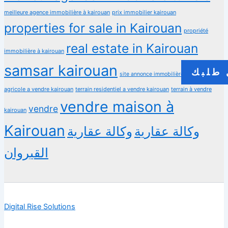
meilleure agence immobilière à kairouan
prix immobilier kairouan
properties for sale in Kairouan
propriété
real estate in Kairouan
immobilière à kairouan
samsar kairouan
طلبك
terrain
site annonce immobilière
agricole a vendre kairouan
terrain residentiel a vendre kairouan
terrain à vendre
vendre maison à
vendre
kairouan
Kairouan
وكالة عقارية
وكالة عقارية
القيروان
Digital Rise Solutions