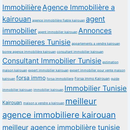
Immobilière
Agence Immobilière a
kairouan
agent
agence immobilière fiable kairouan
immobilier
Annonces
agent immobilier kairouan
Immobilieres Tunisie
appartements a vendre kairouan
bonne agence immobilière kairouan
consultant immobilier kairouan
Consultant Immobilier Tunisie
estimation
maison kairouan
expert immobilier kairouan
expert immobilier pour vente maison
forsa immo
Forsa immo Kairouan
kairouan
forsa immobiliere
guide
Immobilier Tunisie
immobilier kairouan
immobilier kairouan
meilleur
Kairouan
maison a vendre a kairouan
agence immobiliere kairouan
meilleur agence immobilière tunisie