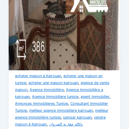
,
acheter maison à Kairouan
acheter une maison en
,
,
tunisie
acheter une maison kairouan
agence de vente
,
,
maison
Agence Immobilière
Agence Immobilière a
,
,
,
kairouan
Agence Immobiliere tunisie
agent immobilier
,
Annonces Immobilieres Tunisie
Consultant Immobilier
,
,
Tunisie
meilleur agence immobiliere kairouan
meilleur
,
,
agence immobilière tunisie
samsar kairouan
vendre
,
maison à Kairouan
وكالة عقارية القيروان