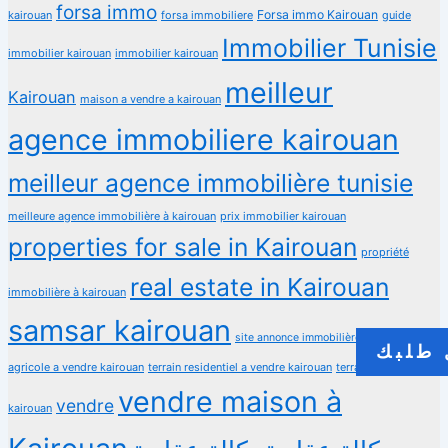
forsa immo
Forsa immo Kairouan
kairouan
forsa immobiliere
guide
Immobilier Tunisie
immobilier kairouan
immobilier kairouan
meilleur
Kairouan
maison a vendre a kairouan
agence immobiliere kairouan
meilleur agence immobilière tunisie
meilleure agence immobilière à kairouan
prix immobilier kairouan
properties for sale in Kairouan
propriété
real estate in Kairouan
immobilière à kairouan
samsar kairouan
terrain
site annonce immobilière
طلبك
agricole a vendre kairouan
terrain residentiel a vendre kairouan
terrain à vendre
vendre maison à
vendre
kairouan