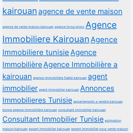
kairouan
agence de vente maison
Agence
agence de vente maison kairouan
agence forsa immo
Immobiliere Kairouan
Agence
Immobiliere tunisie
Agence
Immobilière
Agence Immobilière a
kairouan
agent
agence immobilière fiable kairouan
immobilier
Annonces
agent immobilier kairouan
Immobilieres Tunisie
appartements a vendre kairouan
bonne agence immobilière kairouan
consultant immobilier kairouan
Consultant Immobilier Tunisie
estimation
maison kairouan
expert immobilier kairouan
expert immobilier pour vente maison