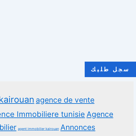
سجل طلبك
kairouan
agence de vente
nce Immobiliere tunisie
Agence
ilier
Annonces
agent immobilier kairouan