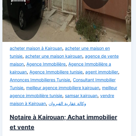
,
acheter maison à Kairouan
acheter une maison en
,
,
tunisie
acheter une maison kairouan
agence de vente
,
,
maison
Agence Immobilière
Agence Immobilière a
,
,
,
kairouan
Agence Immobiliere tunisie
agent immobilier
,
Annonces Immobilieres Tunisie
Consultant Immobilier
,
,
Tunisie
meilleur agence immobiliere kairouan
meilleur
,
,
agence immobilière tunisie
samsar kairouan
vendre
,
maison à Kairouan
وكالة عقارية القيروان
Notaire à Kairouan; Achat immobilier
et vente