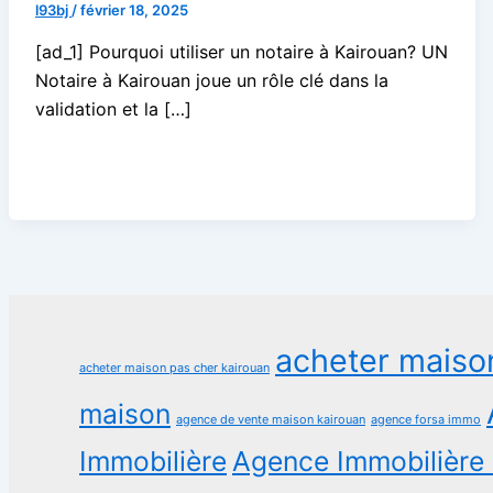
l93bj
/
février 18, 2025
[ad_1] Pourquoi utiliser un notaire à Kairouan? UN
Notaire à Kairouan joue un rôle clé dans la
validation et la […]
acheter maiso
acheter maison pas cher kairouan
maison
agence de vente maison kairouan
agence forsa immo
Immobilière
Agence Immobilière 