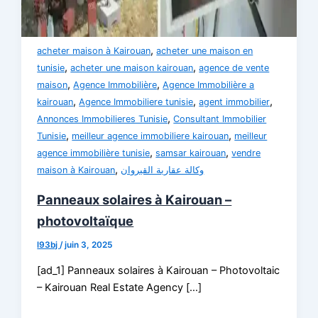
,
acheter maison à Kairouan
acheter une maison en
,
,
tunisie
acheter une maison kairouan
agence de vente
,
,
maison
Agence Immobilière
Agence Immobilière a
,
,
,
kairouan
Agence Immobiliere tunisie
agent immobilier
,
Annonces Immobilieres Tunisie
Consultant Immobilier
,
,
Tunisie
meilleur agence immobiliere kairouan
meilleur
,
,
agence immobilière tunisie
samsar kairouan
vendre
,
maison à Kairouan
وكالة عقارية القيروان
Panneaux solaires à Kairouan –
photovoltaïque
l93bj
/
juin 3, 2025
[ad_1] Panneaux solaires à Kairouan – Photovoltaic
– Kairouan Real Estate Agency […]