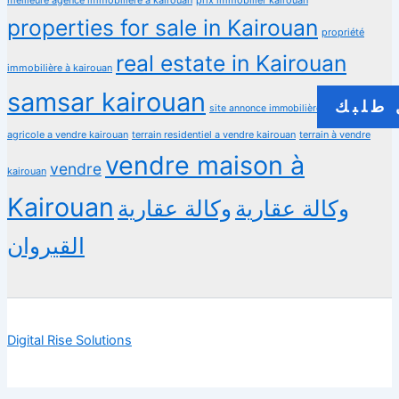
properties for sale in Kairouan
propriété
real estate in Kairouan
immobilière à kairouan
samsar kairouan
طلبك
terrain
site annonce immobilière
agricole a vendre kairouan
terrain residentiel a vendre kairouan
terrain à vendre
vendre maison à
vendre
kairouan
Kairouan
وكالة عقارية
وكالة عقارية
القيروان
Digital Rise Solutions