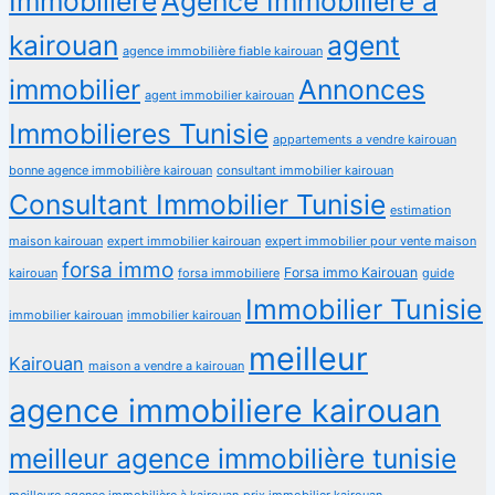
Immobilière
Agence Immobilière a
kairouan
agent
agence immobilière fiable kairouan
immobilier
Annonces
agent immobilier kairouan
Immobilieres Tunisie
appartements a vendre kairouan
bonne agence immobilière kairouan
consultant immobilier kairouan
Consultant Immobilier Tunisie
estimation
maison kairouan
expert immobilier kairouan
expert immobilier pour vente maison
forsa immo
Forsa immo Kairouan
kairouan
forsa immobiliere
guide
Immobilier Tunisie
immobilier kairouan
immobilier kairouan
meilleur
Kairouan
maison a vendre a kairouan
agence immobiliere kairouan
meilleur agence immobilière tunisie
meilleure agence immobilière à kairouan
prix immobilier kairouan