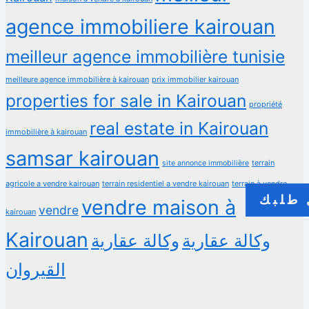
agence immobiliere kairouan
meilleur agence immobilière tunisie
meilleure agence immobilière à kairouan
prix immobilier kairouan
properties for sale in Kairouan
propriété
real estate in Kairouan
immobilière à kairouan
samsar kairouan
terrain
site annonce immobilière
agricole a vendre kairouan
terrain residentiel a vendre kairouan
terrain à vendre
طلبك
vendre maison à
vendre
kairouan
Kairouan
وكالة عقارية
وكالة عقارية
القيروان