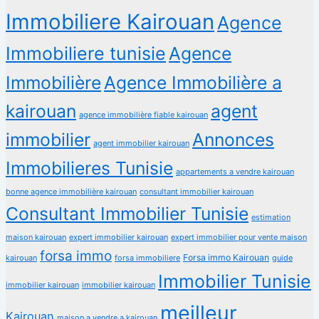
Immobiliere Kairouan
Agence
Immobiliere tunisie
Agence
Immobilière
Agence Immobilière a
kairouan
agent
agence immobilière fiable kairouan
immobilier
Annonces
agent immobilier kairouan
Immobilieres Tunisie
appartements a vendre kairouan
bonne agence immobilière kairouan
consultant immobilier kairouan
Consultant Immobilier Tunisie
estimation
maison kairouan
expert immobilier kairouan
expert immobilier pour vente maison
forsa immo
Forsa immo Kairouan
kairouan
forsa immobiliere
guide
Immobilier Tunisie
immobilier kairouan
immobilier kairouan
meilleur
Kairouan
maison a vendre a kairouan