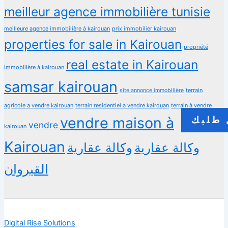
meilleur agence immobilière tunisie
meilleure agence immobilière à kairouan
prix immobilier kairouan
properties for sale in Kairouan
propriété
real estate in Kairouan
immobilière à kairouan
samsar kairouan
terrain
site annonce immobilière
agricole a vendre kairouan
terrain residentiel a vendre kairouan
terrain à vendre
vendre maison à
طلبك
vendre
kairouan
Kairouan
وكالة عقارية
وكالة عقارية
القيروان
Digital Rise Solutions