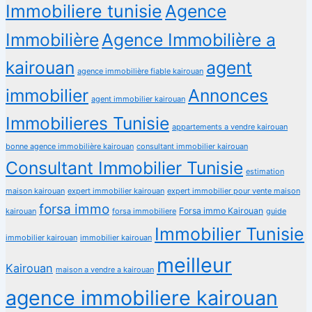
Immobiliere tunisie
Agence
Immobilière
Agence Immobilière a
kairouan
agent
agence immobilière fiable kairouan
immobilier
Annonces
agent immobilier kairouan
Immobilieres Tunisie
appartements a vendre kairouan
bonne agence immobilière kairouan
consultant immobilier kairouan
Consultant Immobilier Tunisie
estimation
maison kairouan
expert immobilier kairouan
expert immobilier pour vente maison
forsa immo
Forsa immo Kairouan
kairouan
forsa immobiliere
guide
Immobilier Tunisie
immobilier kairouan
immobilier kairouan
meilleur
Kairouan
maison a vendre a kairouan
agence immobiliere kairouan