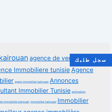
kairouan
agence de vente
سجل طلبك
nce Immobiliere tunisie
Agence
ilier
Annonces
agent immobilier kairouan
ltant Immobilier Tunisie
estimation
Immobilier
de immobilier kairouan
immobilier kairouan