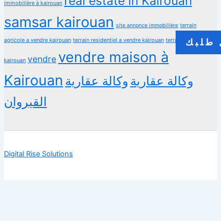
real estate in Kairouan
immobilière à kairouan
samsar kairouan
terrain
site annonce immobilière
agricole a vendre kairouan
terrain residentiel a vendre kairouan
terrain à vendre
طلبك
vendre maison à
vendre
kairouan
Kairouan
وكالة عقارية
وكالة عقارية
القيروان
Digital Rise Solutions