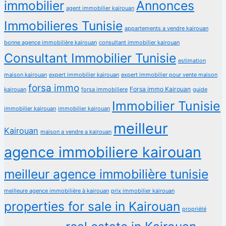
immobilier
Annonces
agent immobilier kairouan
Immobilieres Tunisie
appartements a vendre kairouan
bonne agence immobilière kairouan
consultant immobilier kairouan
Consultant Immobilier Tunisie
estimation
maison kairouan
expert immobilier kairouan
expert immobilier pour vente maison
forsa immo
Forsa immo Kairouan
kairouan
forsa immobiliere
guide
Immobilier Tunisie
immobilier kairouan
immobilier kairouan
meilleur
Kairouan
maison a vendre a kairouan
agence immobiliere kairouan
meilleur agence immobilière tunisie
meilleure agence immobilière à kairouan
prix immobilier kairouan
properties for sale in Kairouan
propriété