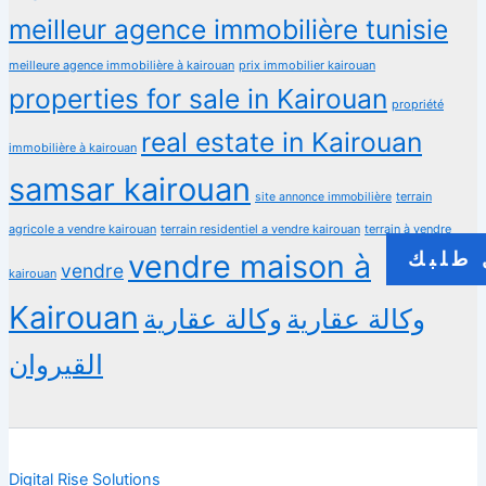
meilleur agence immobilière tunisie
meilleure agence immobilière à kairouan
prix immobilier kairouan
properties for sale in Kairouan
propriété
real estate in Kairouan
immobilière à kairouan
samsar kairouan
terrain
site annonce immobilière
agricole a vendre kairouan
terrain residentiel a vendre kairouan
terrain à vendre
vendre maison à
طلبك
vendre
kairouan
Kairouan
وكالة عقارية
وكالة عقارية
القيروان
Digital Rise Solutions