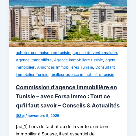
,
,
acheter une maison en tunisie
agence de vente maison
,
,
Agence Immobilière
Agence Immobiliere tunisie
agent
,
,
immobilier
Annonces Immobilieres Tunisie
Consultant
,
Immobilier Tunisie
meilleur agence immobilière tunisie
Commission d’agence immobilière en
Tunisie – avec Forsa immo : Tout ce
qu’il faut savoir – Conseils & Actualités
l93bj
/
novembre 5, 2025
[ad_1] Lors de l’achat ou de la vente d’un bien
immobilier à Sousse, il est essentiel de