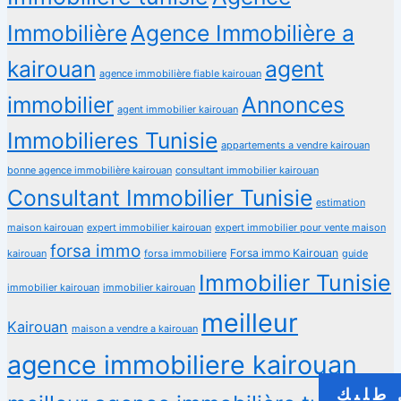
Immobilière
Agence Immobilière a
kairouan
agent
agence immobilière fiable kairouan
immobilier
Annonces
agent immobilier kairouan
Immobilieres Tunisie
appartements a vendre kairouan
bonne agence immobilière kairouan
consultant immobilier kairouan
Consultant Immobilier Tunisie
estimation
maison kairouan
expert immobilier kairouan
expert immobilier pour vente maison
forsa immo
Forsa immo Kairouan
kairouan
forsa immobiliere
guide
Immobilier Tunisie
immobilier kairouan
immobilier kairouan
meilleur
Kairouan
maison a vendre a kairouan
agence immobiliere kairouan
طلبك