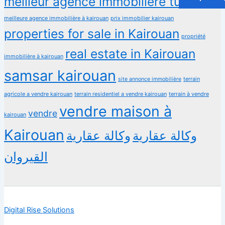
meilleur agence immobilière tunisie
meilleure agence immobilière à kairouan
prix immobilier kairouan
properties for sale in Kairouan
propriété
real estate in Kairouan
immobilière à kairouan
samsar kairouan
terrain
site annonce immobilière
agricole a vendre kairouan
terrain residentiel a vendre kairouan
terrain à vendre
vendre maison à
vendre
kairouan
Kairouan
وكالة عقارية
وكالة عقارية
القيروان
Digital Rise Solutions