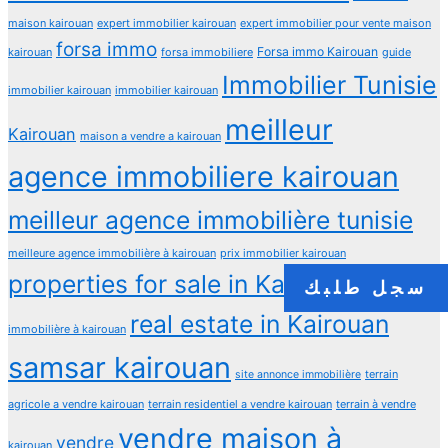
maison kairouan
expert immobilier kairouan
expert immobilier pour vente maison
forsa immo
Forsa immo Kairouan
kairouan
forsa immobiliere
guide
Immobilier Tunisie
immobilier kairouan
immobilier kairouan
meilleur
Kairouan
maison a vendre a kairouan
agence immobiliere kairouan
meilleur agence immobilière tunisie
meilleure agence immobilière à kairouan
prix immobilier kairouan
properties for sale in Kairouan
سجل طلبك
propriété
real estate in Kairouan
immobilière à kairouan
samsar kairouan
terrain
site annonce immobilière
agricole a vendre kairouan
terrain residentiel a vendre kairouan
terrain à vendre
vendre maison à
vendre
kairouan