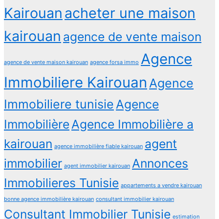
Kairouan
acheter une maison
kairouan
agence de vente maison
Agence
agence de vente maison kairouan
agence forsa immo
Immobiliere Kairouan
Agence
Immobiliere tunisie
Agence
Immobilière
Agence Immobilière a
kairouan
agent
agence immobilière fiable kairouan
immobilier
Annonces
agent immobilier kairouan
Immobilieres Tunisie
appartements a vendre kairouan
bonne agence immobilière kairouan
consultant immobilier kairouan
Consultant Immobilier Tunisie
estimation