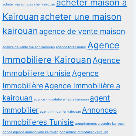
acheter maison à
acheter maison pas cher kairouan
Kairouan
acheter une maison
kairouan
agence de vente maison
Agence
agence de vente maison kairouan
agence forsa immo
Immobiliere Kairouan
Agence
Immobiliere tunisie
Agence
Immobilière
Agence Immobilière a
kairouan
agent
agence immobilière fiable kairouan
immobilier
Annonces
agent immobilier kairouan
Immobilieres Tunisie
appartements a vendre kairouan
bonne agence immobilière kairouan
consultant immobilier kairouan