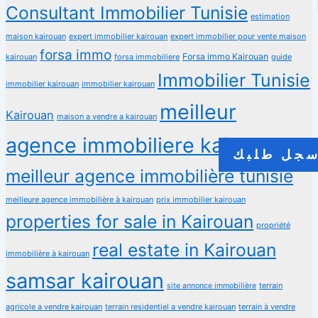
Consultant Immobilier Tunisie
estimation
maison kairouan
expert immobilier kairouan
expert immobilier pour vente maison
forsa immo
Forsa immo Kairouan
kairouan
forsa immobiliere
guide
Immobilier Tunisie
immobilier kairouan
immobilier kairouan
meilleur
Kairouan
maison a vendre a kairouan
agence immobiliere kairouan
جل طلبك
meilleur agence immobilière tunisie
meilleure agence immobilière à kairouan
prix immobilier kairouan
properties for sale in Kairouan
propriété
real estate in Kairouan
immobilière à kairouan
samsar kairouan
terrain
site annonce immobilière
agricole a vendre kairouan
terrain residentiel a vendre kairouan
terrain à vendre