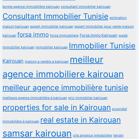
bonne agence immobilière kairouan
consultant immobilier kairouan
Consultant Immobilier Tunisie
estimation
maison kairouan
expert immobilier kairouan
expert immobilier pour vente maison
forsa immo
Forsa immo Kairouan
kairouan
forsa immobiliere
guide
Immobilier Tunisie
immobilier kairouan
immobilier kairouan
meilleur
Kairouan
maison a vendre a kairouan
agence immobiliere kairouan
meilleur agence immobilière tunisie
meilleure agence immobilière à kairouan
prix immobilier kairouan
properties for sale in Kairouan
propriété
real estate in Kairouan
immobilière à kairouan
samsar kairouan
terrain
site annonce immobilière