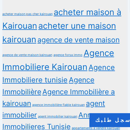
acheter maison à
acheter maison pas cher kairouan
Kairouan
acheter une maison
kairouan
agence de vente maison
Agence
agence de vente maison kairouan
agence forsa immo
Immobiliere Kairouan
Agence
Immobiliere tunisie
Agence
Immobilière
Agence Immobilière a
kairouan
agent
agence immobilière fiable kairouan
immobilier
Annonces
agent immobilier kairouan
جل طلبك
Immobilieres Tunisie
appartements a vendre kairouan