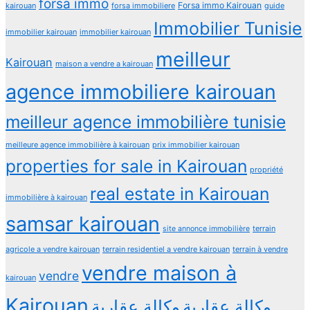
forsa immo
Forsa immo Kairouan
kairouan
forsa immobiliere
guide
Immobilier Tunisie
immobilier kairouan
immobilier kairouan
meilleur
Kairouan
maison a vendre a kairouan
agence immobiliere kairouan
meilleur agence immobilière tunisie
meilleure agence immobilière à kairouan
prix immobilier kairouan
properties for sale in Kairouan
propriété
real estate in Kairouan
immobilière à kairouan
samsar kairouan
terrain
site annonce immobilière
agricole a vendre kairouan
terrain residentiel a vendre kairouan
terrain à vendre
vendre maison à
vendre
kairouan
Kairouan
وكالة عقارية
وكالة عقارية