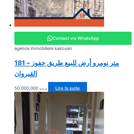
Contact via WhatsApp
agence immobiliere kairouan
181 متر نومرو أرض للبيع طريق حفوز –
القيروان
50.000,000
د.ت
Lire la suite