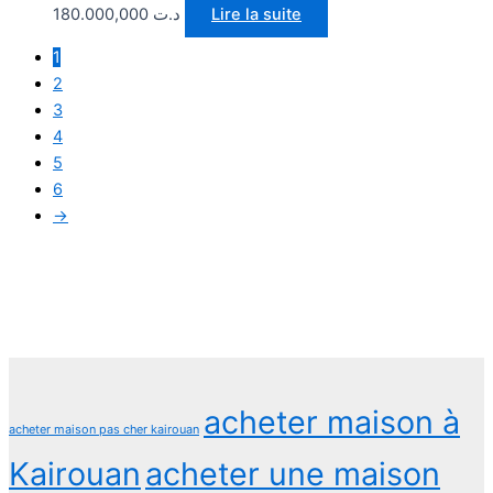
180.000,000
د.ت
Lire la suite
1
2
3
4
5
6
→
acheter maison à
acheter maison pas cher kairouan
Kairouan
acheter une maison