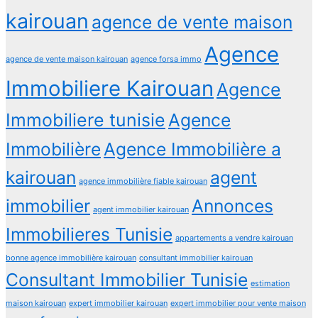
kairouan
agence de vente maison
Agence
agence de vente maison kairouan
agence forsa immo
Immobiliere Kairouan
Agence
Immobiliere tunisie
Agence
Immobilière
Agence Immobilière a
kairouan
agent
agence immobilière fiable kairouan
immobilier
Annonces
agent immobilier kairouan
Immobilieres Tunisie
appartements a vendre kairouan
bonne agence immobilière kairouan
consultant immobilier kairouan
Consultant Immobilier Tunisie
estimation
maison kairouan
expert immobilier kairouan
expert immobilier pour vente maison