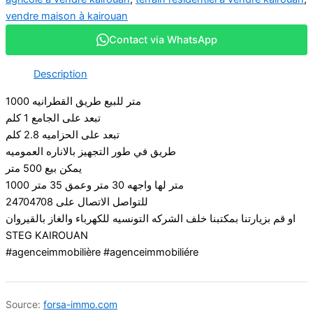
vendre maison à kairouan
Contact via WhatsApp
Description
1000 متر للبيع طريق القطرانيه
تبعد على الجامع 1 كلم
تبعد على الحزاميه 2.8 كلم
طريق في طور التجهيز بالاناره العموميه
يمكن بيع 500 متر
1000 متر لها واجهه 30 متر وعمق 35 متر
للتواصل الاتصال على 24704708
او قم بزيارتنا بمكتبنا خلف الشركه التونسيه للكهرباء والغاز بالقيروان
STEG KAIROUAN
#agenceimmobilière #agenceimmobiliére
Source:
forsa-immo.com