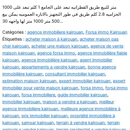
1000 متر للبيع طريق القطرانيه تبعد على الجامع 1 كلم تبعد على
الحزاميه 2.8 كلم طريق في طور التجهيز بالاناره العموميه يمكن بيع
500 متر 1000 متر لها واجهه 30…
Catégories :
agence immobiliere kairouan
,
Forsa immo Kairouan
Étiquettes :
acheter maison à kairouan
,
acheter maison pas
cher kairouan
,
acheter une maison kairouan
,
agence de vente
maison kairouan
,
agence forsa immo
,
agence immobilière fiable
kairouan
,
agence immobilière kairouan
,
agent immobilier
kairouan
,
appartements a vendre kairouan
,
bonne agence
immobilière kairouan
,
consultant immobilier kairouan
,
estimation maison kairouan
,
expert immobilier kairouan
,
expert
immobilier pour vente maison kairouan
,
forsa immo
,
forsa immo
kairouan
,
forsa immobiliere
,
guide immobilier kairouan
,
immobilier kairouan
,
maison a vendre a kairouan
,
meilleur
agence immobiliere kairouan
,
meilleure agence immobilière à
kairouan
,
prix immobilier kairouan
,
propriété immobilière à
kairouan
,
samsar kairouan
,
terrain à vendre kairouan
,
terrain
agricole a vendre kairouan
,
terrain residentiel a vendre kairouan
,