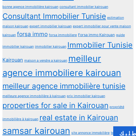
bonne agence immobilière kairouan
consultant immobilier kairouan
Consultant Immobilier Tunisie
estimation
maison kairouan
expert immobilier kairouan
expert immobilier pour vente maison
forsa immo
Forsa immo Kairouan
kairouan
forsa immobiliere
guide
Immobilier Tunisie
immobilier kairouan
immobilier kairouan
meilleur
Kairouan
maison a vendre a kairouan
agence immobiliere kairouan
meilleur agence immobilière tunisie
meilleure agence immobilière à kairouan
prix immobilier kairouan
properties for sale in Kairouan
propriété
real estate in Kairouan
immobilière à kairouan
samsar kairouan
لبك
terrain
site annonce immobilière