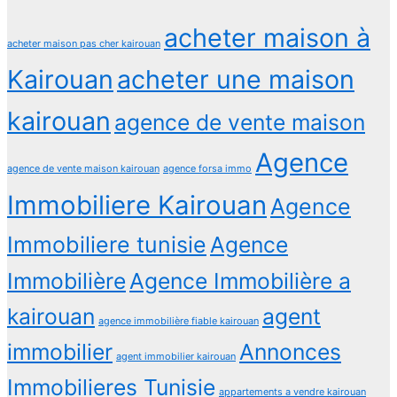
acheter maison à
acheter maison pas cher kairouan
Kairouan
acheter une maison
kairouan
agence de vente maison
Agence
agence de vente maison kairouan
agence forsa immo
Immobiliere Kairouan
Agence
Immobiliere tunisie
Agence
Immobilière
Agence Immobilière a
kairouan
agent
agence immobilière fiable kairouan
immobilier
Annonces
agent immobilier kairouan
Immobilieres Tunisie
appartements a vendre kairouan