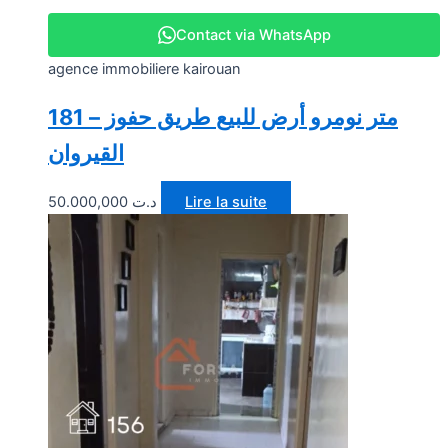
Contact via WhatsApp
agence immobiliere kairouan
181 متر نومرو أرض للبيع طريق حفوز –
القيروان
50.000,000
د.ت
Lire la suite