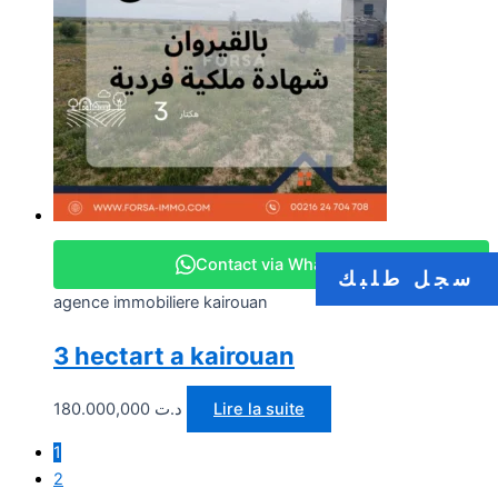
Contact via WhatsApp
سجل طلبك
agence immobiliere kairouan
3 hectart a kairouan
180.000,000
د.ت
Lire la suite
1
2