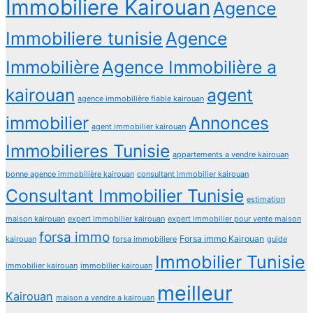
Immobiliere Kairouan
Agence
Immobiliere tunisie
Agence
Immobilière
Agence Immobilière a
kairouan
agent
agence immobilière fiable kairouan
immobilier
Annonces
agent immobilier kairouan
Immobilieres Tunisie
appartements a vendre kairouan
bonne agence immobilière kairouan
consultant immobilier kairouan
Consultant Immobilier Tunisie
estimation
maison kairouan
expert immobilier kairouan
expert immobilier pour vente maison
forsa immo
Forsa immo Kairouan
kairouan
forsa immobiliere
guide
Immobilier Tunisie
immobilier kairouan
immobilier kairouan
meilleur
Kairouan
maison a vendre a kairouan