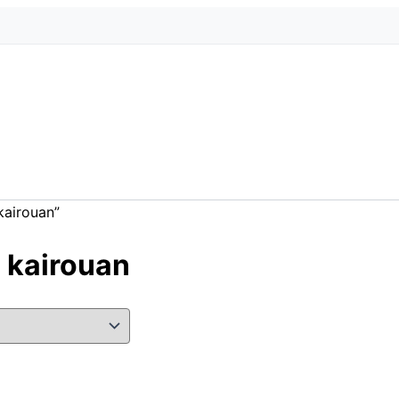
kairouan”
 kairouan