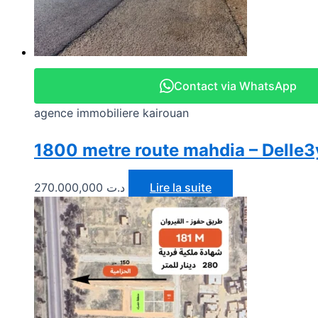
Contact via WhatsApp
agence immobiliere kairouan
1800 metre route mahdia – Delle3
270.000,000
د.ت
Lire la suite