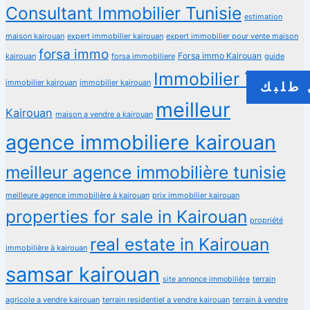
Consultant Immobilier Tunisie
estimation
maison kairouan
expert immobilier kairouan
expert immobilier pour vente maison
forsa immo
Forsa immo Kairouan
kairouan
forsa immobiliere
guide
Immobilier Tunisie
immobilier kairouan
immobilier kairouan
طلبك
meilleur
Kairouan
maison a vendre a kairouan
agence immobiliere kairouan
meilleur agence immobilière tunisie
meilleure agence immobilière à kairouan
prix immobilier kairouan
properties for sale in Kairouan
propriété
real estate in Kairouan
immobilière à kairouan
samsar kairouan
terrain
site annonce immobilière
agricole a vendre kairouan
terrain residentiel a vendre kairouan
terrain à vendre