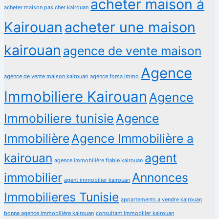
acheter maison à
acheter maison pas cher kairouan
Kairouan
acheter une maison
kairouan
agence de vente maison
Agence
agence de vente maison kairouan
agence forsa immo
Immobiliere Kairouan
Agence
Immobiliere tunisie
Agence
Immobilière
Agence Immobilière a
kairouan
agent
agence immobilière fiable kairouan
immobilier
Annonces
agent immobilier kairouan
Immobilieres Tunisie
appartements a vendre kairouan
bonne agence immobilière kairouan
consultant immobilier kairouan