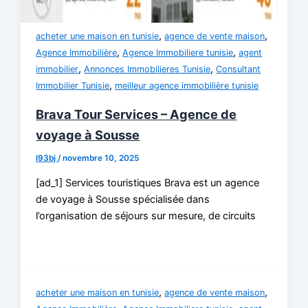
,
,
acheter une maison en tunisie
agence de vente maison
,
,
Agence Immobilière
Agence Immobiliere tunisie
agent
,
,
immobilier
Annonces Immobilieres Tunisie
Consultant
,
Immobilier Tunisie
meilleur agence immobilière tunisie
Brava Tour Services – Agence de
voyage à Sousse
l93bj
/
novembre 10, 2025
[ad_1] Services touristiques Brava est un agence
de voyage à Sousse spécialisée dans
l’organisation de séjours sur mesure, de circuits
,
,
acheter une maison en tunisie
agence de vente maison