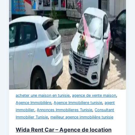
,
,
acheter une maison en tunisie
agence de vente maison
,
,
Agence Immobilière
Agence Immobiliere tunisie
agent
,
,
immobilier
Annonces Immobilieres Tunisie
Consultant
,
Immobilier Tunisie
meilleur agence immobilière tunisie
Wida Rent Car – Agence de location